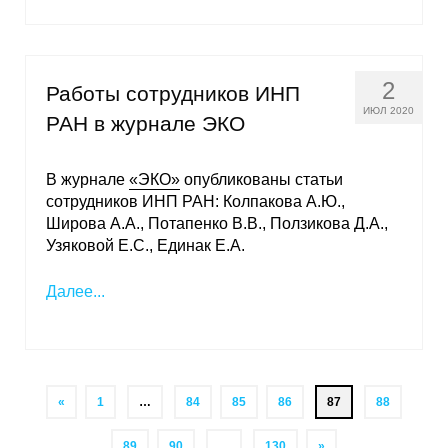
2
Работы сотрудников ИНП
ИЮЛ 2020
РАН в журнале ЭКО
В журнале
«ЭКО»
опубликованы статьи
сотрудников ИНП РАН: Колпакова А.Ю.,
Широва А.А., Потапенко В.В., Ползикова Д.А.,
Узяковой Е.С., Единак Е.А.
Далее...
«
1
…
84
85
86
87
88
89
90
…
130
»