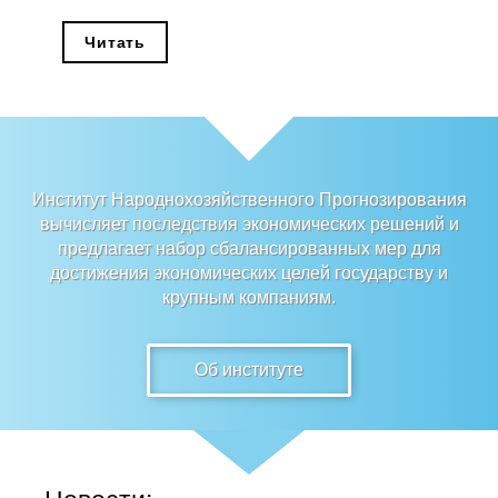
Редакционная этика
Читать
Информация для авторов
Общие требования
Стандарты оформления
Институт Народнохозяйственного Прогнозирования
вычисляет последствия экономических решений и
Научные труды
предлагает набор сбалансированных мер для
достижения экономических целей государству и
О журнале
крупным компаниям.
Выпуски
Об институте
Редакционная этика
Информация для авторов