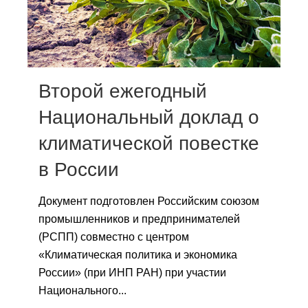
Сотрудники
Отчетность
Противодействие коррупции
Второй ежегодный
Материалы для СМИ
Национальный доклад о
климатической повестке
Публикации
в России
Научная жизнь
Документ подготовлен Российским союзом
Издания
промышленников и предпринимателей
Проблемы прогнозирования
(РСПП) совместно с центром
«Климатическая политика и экономика
О журнале
России» (при ИНП РАН) при участии
Национального...
Номера журналов