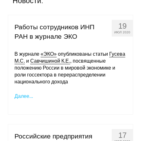
Новости:
Общие требования
Стандарты оформления
19
Работы сотрудников ИНП
Семинары
ИЮЛ 2020
РАН в журнале ЭКО
Энергетический семинар
В журнале
«ЭКО»
опубликованы статьи
Гусева
М.С.
и
Савчишиной К.Е.
, посвященные
Российско-французский семинар
положению России в мировой экономике и
роли госсектора в перераспределении
ЦДУ
национального дохода
Отрасли и регионы
Далее...
Inforum
Ученый совет
17
Российские предприятия
Материалы