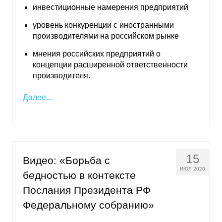
инвестиционные намерения предприятий
Кафедра МФТИ
уровень конкуренции с иностранными
производителями на российском рынке
Кафедра МАДИ
мнения российских предприятий о
концепции расширенной ответственности
Аспирантура
производителя.
Об аспирантуре
Далее...
Поступление
Обучение
15
Видео: «Борьба с
Нормативные документы
ИЮЛ 2020
бедностью в контексте
Диссертационный совет
Послания Президента РФ
Федеральному собранию»
О совете