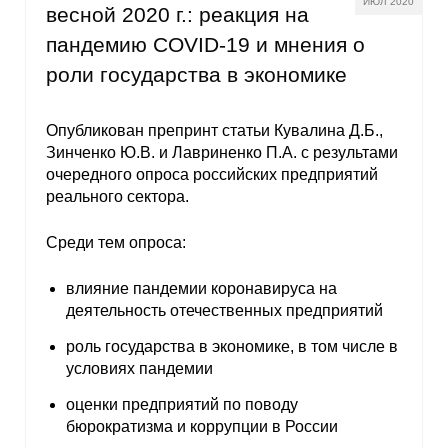
ИЮЛ 2020
весной 2020 г.: реакция на
О совете
пандемию COVID-19 и мнения о
роли государства в экономике
Регулярные прогнозы
Квартальный прогноз
Опубликован препринт статьи Кувалина Д.Б.,
Зинченко Ю.В. и Лавриненко П.А. с результами
очередного опроса российских предприятий
Краткосрочный прогноз
реального сектора.
Оценка индекса промышленного
Среди тем опроса:
производства
влияние пандемии коронавируса на
Российская Система Климатического
деятельность отечественных предприятий
Мониторинга
роль государства в экономике, в том числе в
условиях пандемии
Центр «Климатическая политика и
экономика России»
оценки предприятий по поводу
бюрократизма и коррупции в России
Образование и карьера