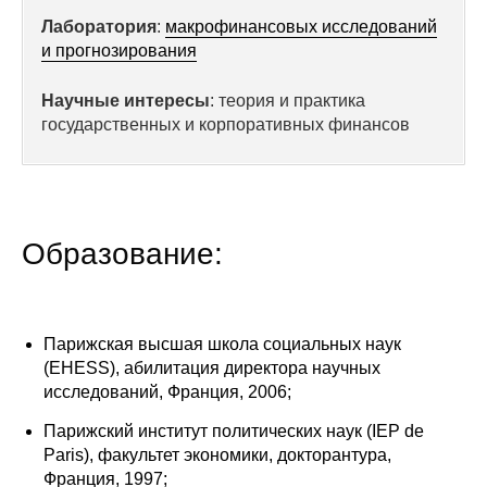
Лаборатория
:
макрофинансовых исследований
Редакционная этика
и прогнозирования
Информация для авторов
Научные интересы
: теория и практика
государственных и корпоративных финансов
Общие требования
Стандарты оформления
Научные труды
Образование:
О журнале
Выпуски
Парижская высшая школа социальных наук
(EHESS), абилитация директора научных
исследований, Франция, 2006;
Редакционная этика
Парижский институт политических наук (IEP de
Информация для авторов
Paris), факультет экономики, докторантура,
Франция, 1997;