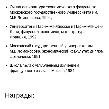
Общие требования
Очная аспирантура экономического факультета,
Московского государственного университета им.
Стандарты оформления
М.В.Ломоносова, 1994;
Семинары
Университеты Париж-VII-Жюссье и Париж-VIII-Сен-
Дени, факультет экономики, магистратура,
Энергетический семинар
Франция, 1992;
Московский государственный университет им.
Российско-французский семинар
М.В.Ломоносова, экономический факультет, диплом
с отличием, 1991;
ЦДУ
Школа №73 с углубленным изучением
французского языка, г. Москва,1984.
Отрасли и регионы
Inforum
Награды:
Ученый совет
Материалы