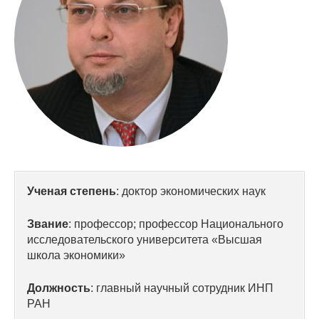
Сотрудники
Отчетность
Противодействие коррупции
Материалы для СМИ
Публикации
Научная жизнь
Ученая степень
: доктор экономических наук
Издания
Звание
: профессор; профессор Национального
Проблемы прогнозирования
исследовательского университета «Высшая
школа экономики»
О журнале
Должность
: главный научный сотрудник ИНП
РАН
Номера журналов