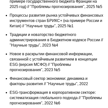
примере государственного бюджета Франции на
2025 год) // "Проблемы прогнозирования", 2025 №5
Кафедра МФТИ
Процессы развития рынка устойчивых финансовых
Кафедра МАДИ
инструментов стран БРИКС+ (на примере России и
Китая) // "Научные труды", 2025 №1
Аспирантура
Традиции и новаторство бюджетного
администрирования в Бюджетном кодексе России //
Об аспирантуре
"Научные труды", 2023 №4
Поступление
Новое в раскрытии финансовой информации,
связанной с устойчивым развитием в концепции
ESG (версия МСФО) // "Проблемы
Обучение
прогнозирования", 2023 №5
Нормативные документы
Финансовый сектор экономики: динамика и
факторы развития // "Научные труды", 2022
Диссертационный совет
ESG-трансформация в корпоративном секторе:
систематизация глобального подхода // "Проблемы
О совете
прогнозирования", 2022 №6