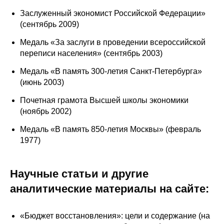
Заслуженный экономист Российской Федерации»
О совете
(сентябрь 2009)
Медаль «За заслуги в проведении всероссийской
Регулярные прогнозы
переписи населения» (сентябрь 2003)
Квартальный прогноз
Медаль «В память 300-летия Санкт-Петербурга»
(июнь 2003)
Краткосрочный прогноз
Почетная грамота Высшей школы экономики
(ноябрь 2002)
Оценка индекса промышленного
производства
Медаль «В память 850-летия Москвы» (февраль
1977)
Российская Система Климатического
Мониторинга
Научные статьи и другие
Центр «Климатическая политика и
аналитические материалы на сайте:
экономика России»
«Бюджет восстановления»: цели и содержание (на
Образование и карьера