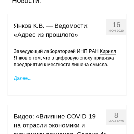
Новости:
Общие требования
Стандарты оформления
16
Янков К.В. — Ведомости:
Семинары
ИЮН 2020
«Адрес из прошлого»
Энергетический семинар
Заведующий лабораторией ИНП РАН
Кирилл
Янков
о том, что в цифровую эпоху привязка
Российско-французский семинар
предприятия к местности лишена смысла.
ЦДУ
Далее...
Отрасли и регионы
Inforum
8
Видео: «Влияние COVID-19
Ученый совет
ИЮН 2020
на отрасли экономики и
Материалы