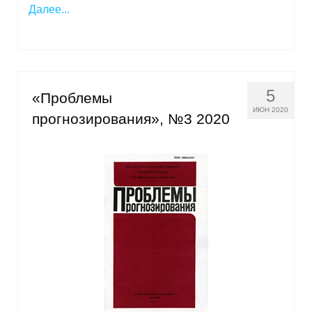
Далее...
Кафедра МФТИ
Кафедра МАДИ
Аспирантура
5
«Проблемы
ИЮН 2020
прогнозирования», №3 2020
Об аспирантуре
Поступление
Обучение
Нормативные документы
Диссертационный совет
О совете