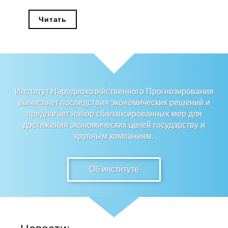
Редакционная этика
Читать
Информация для авторов
Общие требования
Стандарты оформления
Институт Народнохозяйственного Прогнозирования
вычисляет последствия экономических решений и
Научные труды
предлагает набор сбалансированных мер для
достижения экономических целей государству и
О журнале
крупным компаниям.
Выпуски
Об институте
Редакционная этика
Информация для авторов