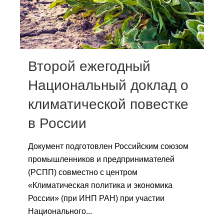
Сотрудники
Отчетность
Противодействие коррупции
Второй ежегодный
Материалы для СМИ
Национальный доклад о
климатической повестке
Публикации
в России
Научная жизнь
Документ подготовлен Российским союзом
Издания
промышленников и предпринимателей
Проблемы прогнозирования
(РСПП) совместно с центром
«Климатическая политика и экономика
О журнале
России» (при ИНП РАН) при участии
Национального...
Номера журналов