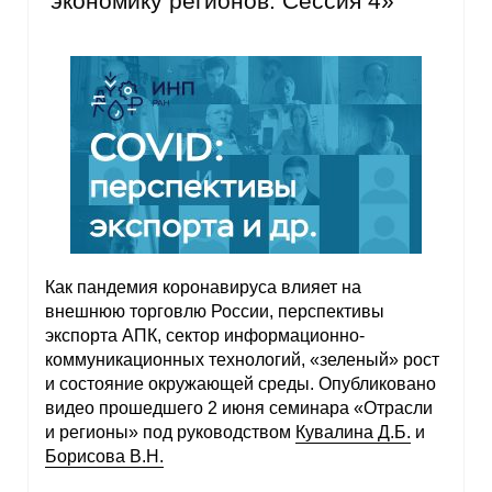
экономику регионов. Сессия 4»
О совете
Регулярные прогнозы
Квартальный прогноз
Краткосрочный прогноз
Оценка индекса промышленного
производства
Как пандемия коронавируса влияет на
внешнюю торговлю России, перспективы
Российская Система Климатического
экспорта АПК, сектор информационно-
Мониторинга
коммуникационных технологий, «зеленый» рост
и состояние окружающей среды. Опубликовано
Центр «Климатическая политика и
видео прошедшего 2 июня семинара «Отрасли
экономика России»
и регионы» под руководством
Кувалина Д.Б.
и
Борисова В.Н.
Образование и карьера