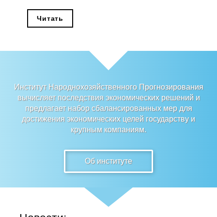
Редакционная этика
Читать
Информация для авторов
Общие требования
Стандарты оформления
Институт Народнохозяйственного Прогнозирования
вычисляет последствия экономических решений и
Научные труды
предлагает набор сбалансированных мер для
достижения экономических целей государству и
О журнале
крупным компаниям.
Выпуски
Об институте
Редакционная этика
Информация для авторов