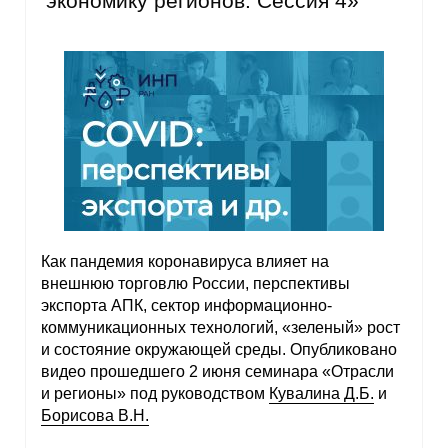
экономику регионов. Сессия 4»
О совете
Регулярные прогнозы
Квартальный прогноз
Краткосрочный прогноз
Оценка индекса промышленного
производства
Как пандемия коронавируса влияет на
внешнюю торговлю России, перспективы
Российская Система Климатического
экспорта АПК, сектор информационно-
Мониторинга
коммуникационных технологий, «зеленый» рост
и состояние окружающей среды. Опубликовано
Центр «Климатическая политика и
видео прошедшего 2 июня семинара «Отрасли
экономика России»
и регионы» под руководством
Кувалина Д.Б.
и
Борисова В.Н.
Образование и карьера