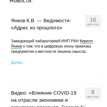
Новости:
Общие требования
Стандарты оформления
16
Янков К.В. — Ведомости:
Семинары
ИЮН 2020
«Адрес из прошлого»
Энергетический семинар
Заведующий лабораторией ИНП РАН
Кирилл
Янков
о том, что в цифровую эпоху привязка
Российско-французский семинар
предприятия к местности лишена смысла.
ЦДУ
Далее...
Отрасли и регионы
Inforum
8
Видео: «Влияние COVID-19
Ученый совет
ИЮН 2020
на отрасли экономики и
Материалы