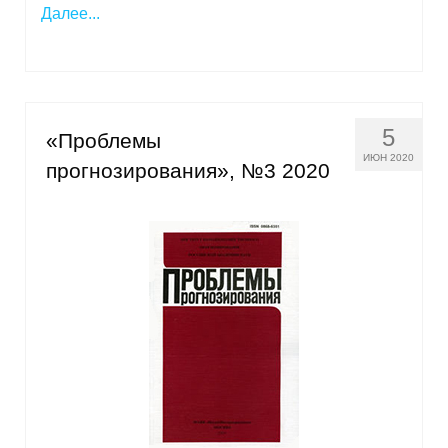
Далее...
Кафедра МФТИ
Кафедра МАДИ
Аспирантура
5
«Проблемы
ИЮН 2020
прогнозирования», №3 2020
Об аспирантуре
Поступление
Обучение
Нормативные документы
Диссертационный совет
О совете