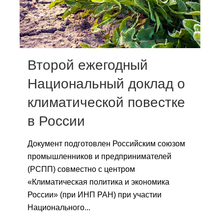
Сотрудники
Отчетность
Противодействие коррупции
Второй ежегодный
Материалы для СМИ
Национальный доклад о
климатической повестке
Публикации
в России
Научная жизнь
Документ подготовлен Российским союзом
Издания
промышленников и предпринимателей
Проблемы прогнозирования
(РСПП) совместно с центром
«Климатическая политика и экономика
О журнале
России» (при ИНП РАН) при участии
Национального...
Номера журналов