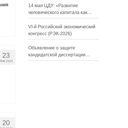
ания
долгосрочной перспективе»
14 мая ЦДУ: «Развитие
человеческого капитала как
фактор экономического роста»
VI-й Российский экономический
конгресс (РЭК-2026)
Объявление о защите
23
кандидатской диссертации
Трындиной Николь Сергеевны
ЯНВ 2020
20