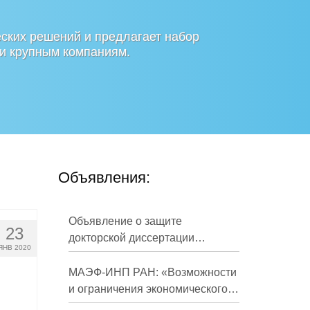
ских решений и предлагает набор
 и крупным компаниям.
Объявления:
Объявление о защите
23
докторской диссертации
ЯНВ 2020
Кузнецова Михаила
Евгеньевича
МАЭФ-ИНП РАН: «Возможности
и ограничения экономического
развития России в средне- и