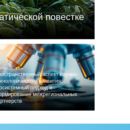
атической повестке
П) совместно с центром
ного Альянса по вопросам
клад
остранственный аспект научно-
хнологического развития:
косистемный подход и
ормирование межрегиональных
артнерств