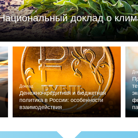
Национальный доклад о клим
м союзом промышленников и предпринимателей (РСП
мика России» (при ИНП РАН) при участии Националь
льниченко.
До
Пр
те
Доклад
Денежно-кредитная и бюджетная
э
политика в России: особенности
ф
взаимодействия
п