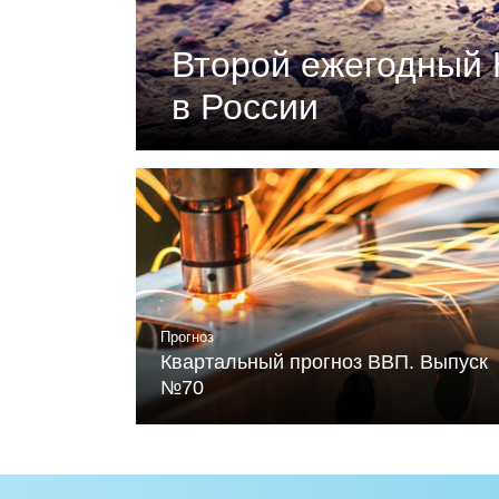
Второй ежегодный 
в России
Документ подготовлен Российски
«Климатическая политика и эконо
устойчивого развития и Фонда Ме
Читать
Прогноз
Квартальный прогноз ВВП. Выпуск
№70