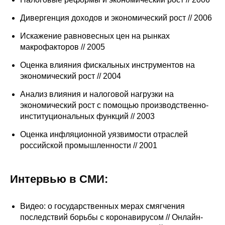
Редакционная этика
Дивергенция доходов и экономический рост // 2006
Искажение равновесных цен на рынках
Информация для авторов
макрофакторов // 2005
Общие требования
Оценка влияния фискальных инструментов на
экономический рост // 2004
Стандарты оформления
Анализ влияния и налоговой нагрузки на
экономический рост с помощью производственно-
Научные труды
институциональных функций // 2003
О журнале
Оценка инфляционной уязвимости отраслей
российской промышленности // 2001
Выпуски
Интервью в СМИ:
Редакционная этика
Видео: о государственных мерах смягчения
Информация для авторов
последствий борьбы с коронавирусом // Онлайн-