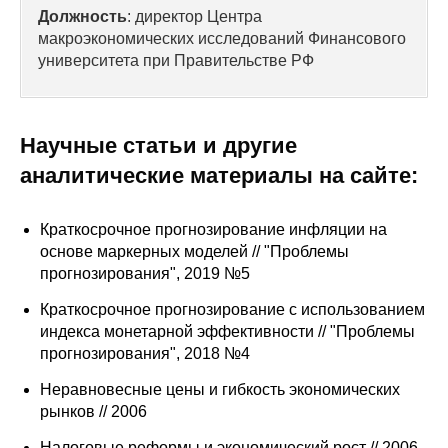
Сотрудники
Должность
: директор Центра
макроэкономических исследований Финансового
Отчетность
университета при Правительстве РФ
Противодействие коррупции
Научные статьи и другие
Материалы для СМИ
аналитические материалы на сайте:
Публикации
Краткосрочное прогнозирование инфляции на
основе маркерных моделей // "Проблемы
Научная жизнь
прогнозирования", 2019 №5
Издания
Краткосрочное прогнозирование с использованием
индекса монетарной эффективности // "Проблемы
Проблемы прогнозирования
прогнозирования", 2018 №4
О журнале
Неравновесные цены и гибкость экономических
рынков // 2006
Номера журналов
Налоговые реформы и экономический рост // 2006