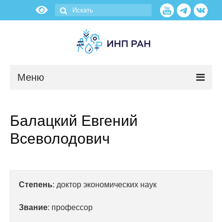
Меню
Новости
Балацкий Евгений
О нас
Всеволодович
Об институте
Научные подразделения
Степень
: доктор экономических наук
Администрация
Звание
: профессор