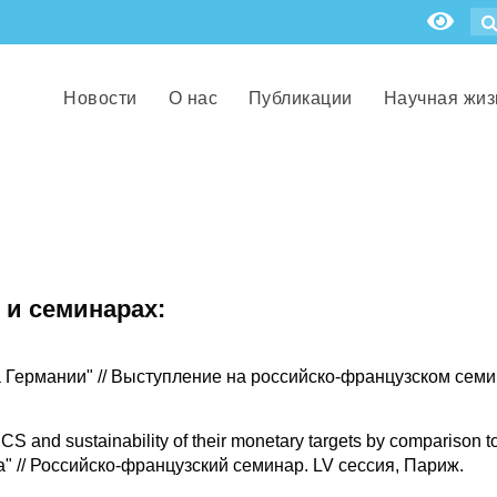
Новости
О нас
Публикации
Научная жиз
 и семинарах:
а Германии" // Выступление на российско-французском сем
 and sustainability of their monetary targets by comparison to
bria" // Российско-французский семинар. LV сессия, Париж.