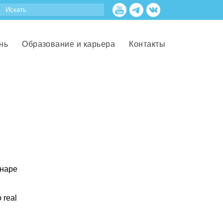
нь
Образование и карьера
Контакты
инаре
 real