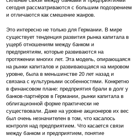
сильные связи между банками и предприятиями
сегодня рассматриваются с большим подозрением
Редакционная этика
и отличаются как смешение жанров.
Информация для авторов
Это интересно не только для Германии. В мире
Общие требования
существует тенденция развития рынка капитала в
ущерб отношениям между банком и
предприятиям, которые развиваются на
Стандарты оформления
протяжении многих лет. Эта модель, опирающаяся
на рынки капиталов и развивающаяся на мировом
Научные труды
уровне, была в меньшинстве 20 лет назад и
О журнале
связана с культурными особенностями. Конкретно
в финансовом плане: предприятия брали в долг у
Выпуски
банков-партнёров в Германии, рынки капитала в
облигационной форме практически не
существовали. Даже на уровне акционеров их вес
Редакционная этика
был очень незначителен в том, что касалось
контроля над предприятием. Что касается связи
Информация для авторов
между банком и предприятием, понятие