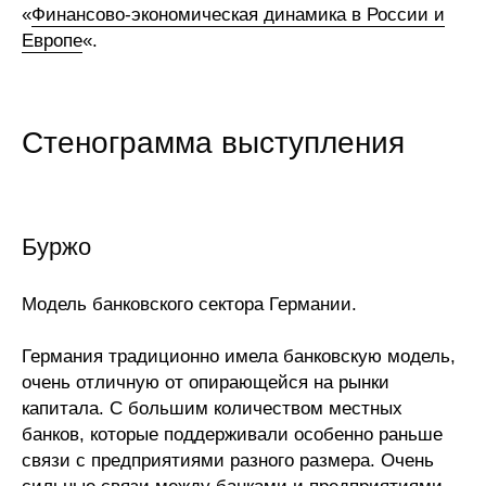
Сотрудники
«
Финансово-экономическая динамика в России и
Европе
«.
Отчетность
Противодействие коррупции
Стенограмма выступления
Материалы для СМИ
Публикации
Буржо
Научная жизнь
Модель банковского сектора Германии.
Издания
Германия традиционно имела банковскую модель,
Проблемы прогнозирования
очень отличную от опирающейся на рынки
капитала. С большим количеством местных
О журнале
банков, которые поддерживали особенно раньше
связи с предприятиями разного размера. Очень
Номера журналов