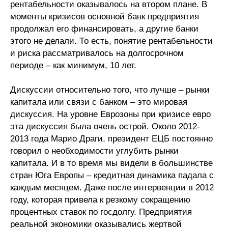
Общие требования
рентабельности оказывалось на втором плане. В
моменты кризисов основной банк предприятия
Стандарты оформления
продолжал его финансировать, а другие банки
этого не делали. То есть, понятие рентабельности
Семинары
и риска рассматривалось на долгосрочном
периоде – как минимум, 10 лет.
Энергетический семинар
Дискуссии относительно того, что лучше – рынки
Российско-французский семинар
капитала или связи с банком – это мировая
дискуссия. На уровне Еврозоны при кризисе евро
ЦДУ
эта дискуссия была очень острой. Около 2012-
2013 года Марио Драги, президент ЕЦБ постоянно
Отрасли и регионы
говорил о необходимости углубить рынки
капитала. И в то время мы видели в большинстве
стран Юга Европы – кредитная динамика падала с
Inforum
каждым месяцем. Даже после интервенции в 2012
году, которая привела к резкому сокращению
Ученый совет
процентных ставок по госдолгу. Предприятия
Материалы
реальной экономики оказывались жертвой