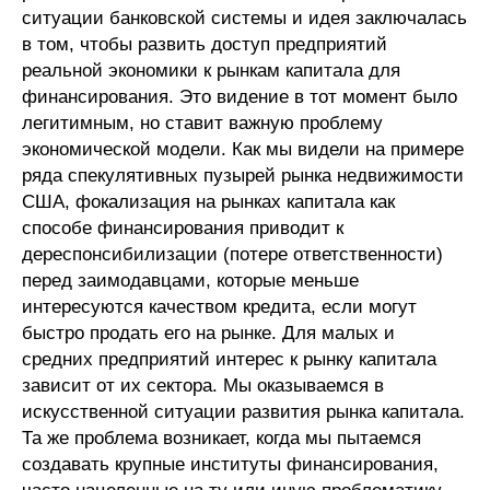
ситуации банковской системы и идея заключалась
О совете
в том, чтобы развить доступ предприятий
реальной экономики к рынкам капитала для
Регулярные прогнозы
финансирования. Это видение в тот момент было
легитимным, но ставит важную проблему
Квартальный прогноз
экономической модели. Как мы видели на примере
ряда спекулятивных пузырей рынка недвижимости
Краткосрочный прогноз
США, фокализация на рынках капитала как
способе финансирования приводит к
Оценка индекса промышленного
дереспонсибилизации (потере ответственности)
производства
перед заимодавцами, которые меньше
интересуются качеством кредита, если могут
Российская Система Климатического
быстро продать его на рынке. Для малых и
Мониторинга
средних предприятий интерес к рынку капитала
зависит от их сектора. Мы оказываемся в
Центр «Климатическая политика и
искусственной ситуации развития рынка капитала.
экономика России»
Та же проблема возникает, когда мы пытаемся
создавать крупные институты финансирования,
Образование и карьера