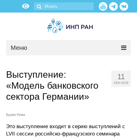
Меню
Новости
Выступление:
11
О нас
«Модель банковского
СЕН 2019
Об институте
сектора Германии»
Научные подразделения
Буржо Реми
Администрация
Это выступление входит в серию выступлений с
LVII сессии российско-французского семинара