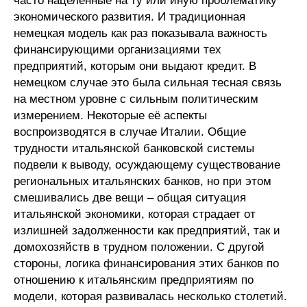
часто нацеленные на ту или иную проблематику
экономического развития. И традиционная
Кафедра МФТИ
немецкая модель как раз показывала важность
финансирующими организациями тех
Кафедра МАДИ
предприятий, которым они выдают кредит. В
немецком случае это была сильная тесная связь
Аспирантура
на местном уровне с сильным политическим
измерением. Некоторые её аспекты
Об аспирантуре
воспроизводятся в случае Италии. Общие
трудности итальянской банковской системы
Поступление
подвели к выводу, осуждающему существование
региональных итальянских банков, но при этом
Обучение
смешивались две вещи – общая ситуация
итальянской экономики, которая страдает от
Нормативные документы
излишней задолженности как предприятий, так и
домохозяйств в трудном положении. С другой
Диссертационный совет
стороны, логика финансирования этих банков по
отношению к итальянским предприятиям по
О совете
модели, которая развивалась несколько столетий.