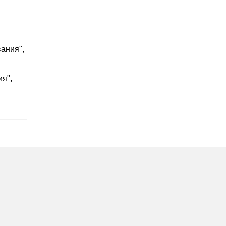
ания",
я",