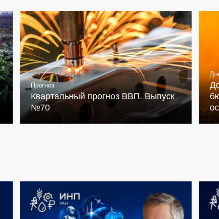
До
Д
Прогноз
Квартальный прогноз ВВП. Выпуск
бю
№70
о