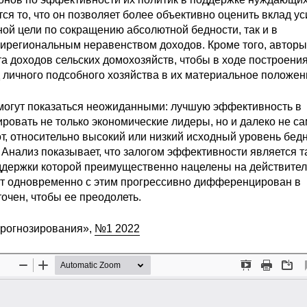
я то, что он позволяет более объективно оценить вклад у
ной цели по сокращению абсолютной бедности, так и в
рирегиональным неравенством доходов. Кроме того, авторы
а доходов сельских домохозяйств, чтобы в ходе построени
 личного подсобного хозяйства в их материальное положен
 могут показаться неожиданными: лучшую эффективность в
ровать не только экономические лидеры, но и далеко не с
т, относительно высокий или низкий исходный уровень бедн
 Анализ показывает, что залогом эффективности является т
ддержки которой преимущественно нацелены на действите
ат одновременно с этим прогрессивно дифференцирован в
очен, чтобы ее преодолеть.
прогнозирования»,
№1 2022