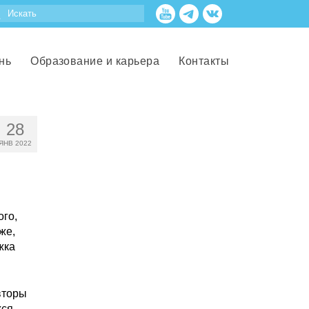
нь
Образование и карьера
Контакты
28
ЯНВ 2022
ого,
же,
жка
вторы
ся.