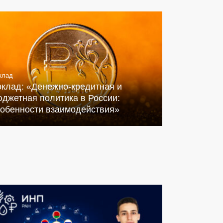
клад
оклад: «Денежно-кредитная и
джетная политика в России:
собенности взаимодействия»