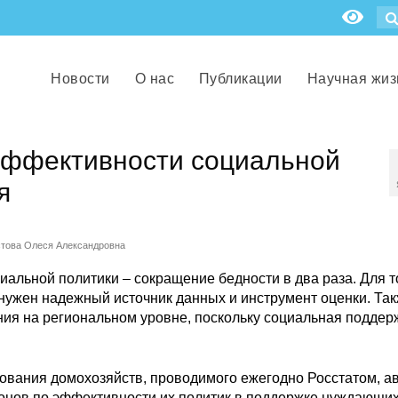
Новости
О нас
Публикации
Научная жиз
эффективности социальной
я
стова Олеся Александровна
альной политики – сокращение бедности в два раза. Для т
 нужен надежный источник данных и инструмент оценки. Так
ния на региональном уровне, поскольку социальная поддер
ования домохозяйств, проводимого ежегодно Росстатом, а
онов по эффективности их политик в поддержке нуждающих