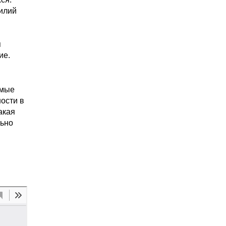
силий
я
ие.
амые
ости в
акая
льно