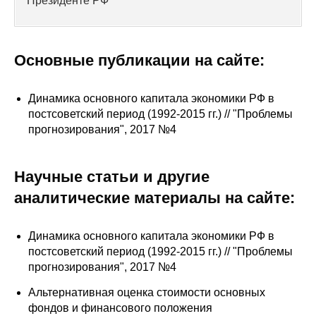
Президенте РФ
Сотрудники
Отчетность
Основные публикации на сайте:
Противодействие коррупции
Динамика основного капитала экономики РФ в
Материалы для СМИ
постсоветский период (1992-2015 гг.) // "Проблемы
прогнозирования", 2017 №4
Публикации
Научные статьи и другие
Научная жизнь
аналитические материалы на сайте:
Издания
Динамика основного капитала экономики РФ в
Проблемы прогнозирования
постсоветский период (1992-2015 гг.) // "Проблемы
О журнале
прогнозирования", 2017 №4
Альтернативная оценка стоимости основных
Номера журналов
фондов и финансового положения