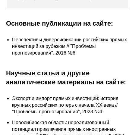
Сотрудники
Отчетность
Основные публикации на сайте:
Противодействие коррупции
Перспективы диверсификации российских прямых
инвестиций за рубежом // "Проблемы
Материалы для СМИ
прогнозирования", 2016 №6
Публикации
Научные статьи и другие
Научная жизнь
аналитические материалы на сайте:
Издания
Экспорт и импорт прямых инвестиций: история
Проблемы прогнозирования
крупных российских потерь с начала XX века //
"Проблемы прогнозирования", 2023 №4
О журнале
Новосибирская область: нереализованный
Номера журналов
потенциал привлечения прямых иностранных