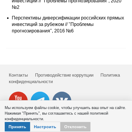
инвестиций // "Проблемы прогнозирования", 2020
№2
Редакционная этика
Перспективы диверсификации российских прямых
Информация для авторов
инвестиций за рубежом // "Проблемы
прогнозирования", 2016 №6
Общие требования
Стандарты оформления
Научные труды
Контакты
Противодействие коррупции
Политика
О журнале
конфиденциальности
Выпуски
Редакционная этика
Мы используем файлы cookie, чтобы улучшить ваш опыт на сайте.
Нажимая "Принять", вы соглашаетесь с нашей политикой
конфиденциальности.
Информация для авторов
© 2026 ИНП РАН
Принять
Настроить
Отклонить