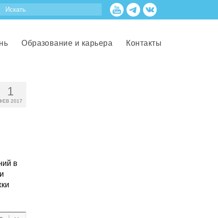
нь
Образование и карьера
Контакты
1
ФЕВ 2017
ний в
и
жки