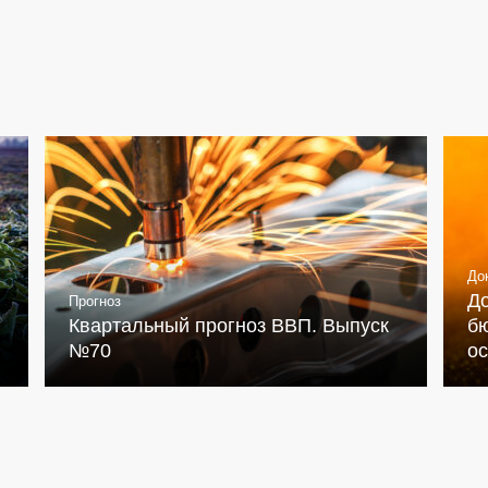
До
Д
Прогноз
Квартальный прогноз ВВП. Выпуск
бю
№70
о