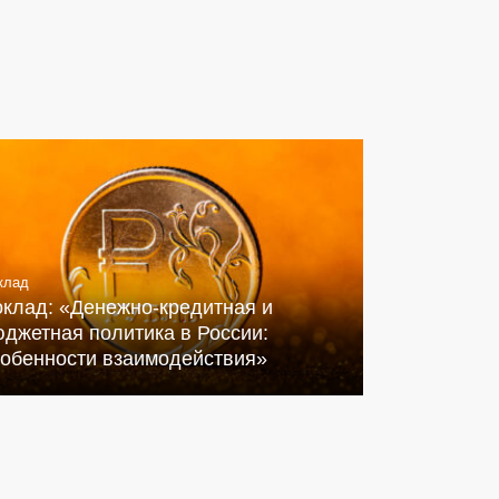
клад
оклад: «Денежно-кредитная и
джетная политика в России:
собенности взаимодействия»