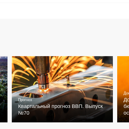
До
Д
Прогноз
Квартальный прогноз ВВП. Выпуск
бю
№70
о