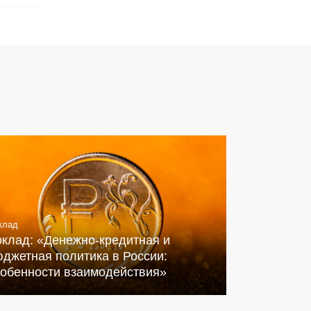
клад
оклад: «Денежно-кредитная и
джетная политика в России:
собенности взаимодействия»