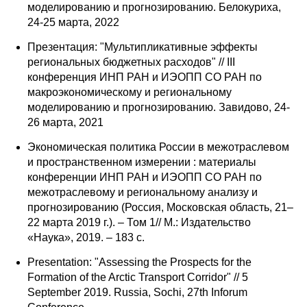
моделированию и прогнозированию. Белокуриха,
24-25 марта, 2022
О совете
Презентация: "Мультипликативные эффекты
Регулярные прогнозы
региональных бюджетных расходов" // III
конференция ИНП РАН и ИЭОПП СО РАН по
Квартальный прогноз
макроэкономическому и региональному
моделированию и прогнозированию. Завидово, 24-
26 марта, 2021
Краткосрочный прогноз
Экономическая политика России в межотраслевом
Оценка индекса промышленного
и пространственном измерении : материалы
производства
конференции ИНП РАН и ИЭОПП СО РАН по
межотраслевому и региональному анализу и
Российская Система Климатического
прогнозированию (Россия, Московская область, 21–
Мониторинга
22 марта 2019 г.). – Том 1// М.: Издательство
«Наука», 2019. – 183 с.
Центр «Климатическая политика и
Presentation: "Assessing the Prospects for the
экономика России»
Formation of the Arctic Transport Corridor" // 5
September 2019. Russia, Sochi, 27th Inforum
Образование и карьера