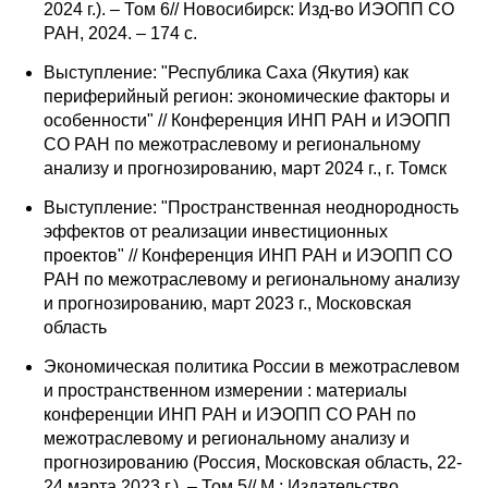
2024 г.). – Том 6// Новосибирск: Изд-во ИЭОПП СО
Редакционная этика
РАН, 2024. – 174 с.
Выступление: "Республика Саха (Якутия) как
Информация для авторов
периферийный регион: экономические факторы и
особенности" // Конференция ИНП РАН и ИЭОПП
Общие требования
СО РАН по межотраслевому и региональному
анализу и прогнозированию, март 2024 г., г. Томск
Стандарты оформления
Выступление: "Пространственная неоднородность
эффектов от реализации инвестиционных
Научные труды
проектов" // Конференция ИНП РАН и ИЭОПП СО
РАН по межотраслевому и региональному анализу
О журнале
и прогнозированию, март 2023 г., Московская
область
Выпуски
Экономическая политика России в межотраслевом
и пространственном измерении : материалы
Редакционная этика
конференции ИНП РАН и ИЭОПП СО РАН по
межотраслевому и региональному анализу и
Информация для авторов
прогнозированию (Россия, Московская область, 22-
24 марта 2023 г.). – Том 5// М.: Издательство