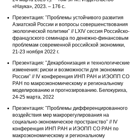
Общие требования
«Наука», 2023. – 176 с.
Стандарты оформления
Презентация: "Проблемы устойчивого развития
Азиатской России и вопросы совершенствования
экологической политики" // LXIV сессия Российско-
Семинары
французского семинара по денежно-финансовым
проблемам современной российской экономики,
Энергетический семинар
21-23 ноября 2022 г.
Российско-французский семинар
Презентация: "Декарбонизация и технологические
изменения: риски и возможности для экономики
ЦДУ
России" // IV конференция ИНП РАН и ИЭОПП СО
РАН по макроэкономическому и региональному
моделированию и прогнозированию. Белокуриха,
Отрасли и регионы
24-25 марта, 2022
Inforum
Презентация: "Проблемы дифференцированного
воздействия мер макрорегулирования на
социально-экономическое пространство" // IV
Ученый совет
конференция ИНП РАН и ИЭОПП СО РАН по
Материалы
макроэкономическому и региональному