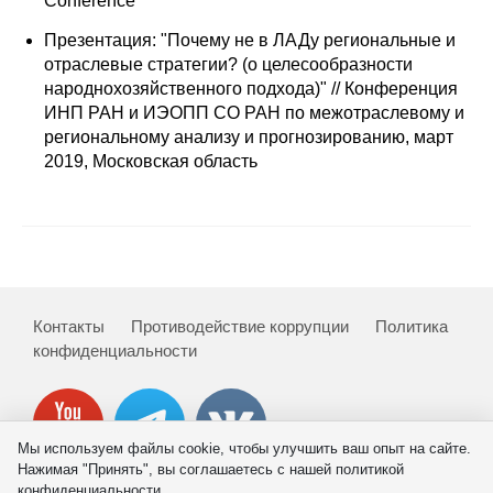
Conference
Кафедра МФТИ
Презентация: "Почему не в ЛАДу региональные и
отраслевые стратегии? (о целесообразности
народнохозяйственного подхода)" // Конференция
Кафедра МАДИ
ИНП РАН и ИЭОПП СО РАН по межотраслевому и
региональному анализу и прогнозированию, март
Аспирантура
2019, Московская область
Об аспирантуре
Поступление
Обучение
Контакты
Противодействие коррупции
Политика
конфиденциальности
Нормативные документы
Диссертационный совет
Мы используем файлы cookie, чтобы улучшить ваш опыт на сайте.
О совете
Нажимая "Принять", вы соглашаетесь с нашей политикой
конфиденциальности.