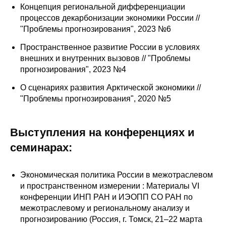
Сотрудники
Концепция региональной дифференциации
процессов декарбонизации экономики России //
Отчетность
"Проблемы прогнозирования", 2023 №6
Пространственное развитие России в условиях
Противодействие коррупции
внешних и внутренних вызовов // "Проблемы
прогнозирования", 2023 №4
Материалы для СМИ
О сценариях развития Арктической экономики //
"Проблемы прогнозирования", 2020 №5
Публикации
Научная жизнь
Выступления на конференциях и
семинарах:
Издания
Проблемы прогнозирования
Экономическая политика России в межотраслевом
и пространственном измерении : Материалы VI
О журнале
конференции ИНП РАН и ИЭОПП СО РАН по
межотраслевому и региональному анализу и
Номера журналов
прогнозированию (Россия, г. Томск, 21–22 марта