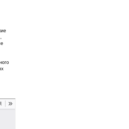
кие
,
ые
ного
ых