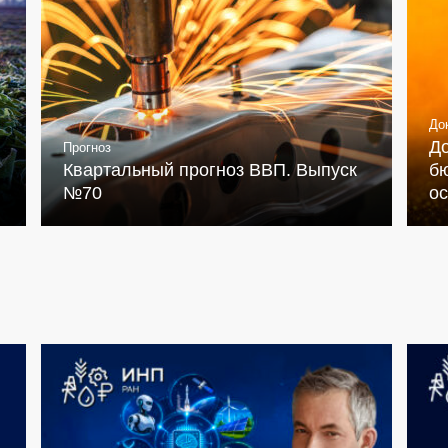
До
Д
Прогноз
Квартальный прогноз ВВП. Выпуск
бю
№70
о