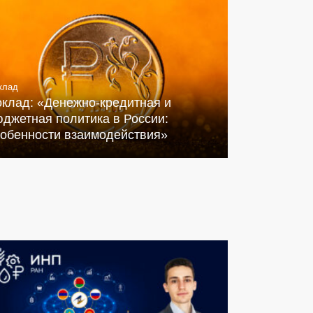
клад
оклад: «Денежно-кредитная и
джетная политика в России:
собенности взаимодействия»