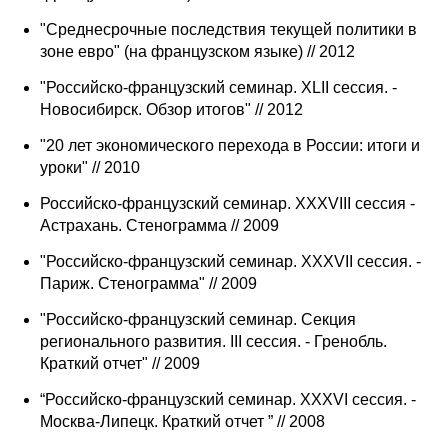
Общие требования
"Среднесрочные последствия текущей политики в
зоне евро" (на французском языке) // 2012
Стандарты оформления
"Российско-французский семинар. XLII сессия. -
Семинары
Новосибирск. Обзор итогов" // 2012
Энергетический семинар
"20 лет экономического перехода в России: итоги и
уроки" // 2010
Российско-французский семинар
Российско-французский семинар. XXXVIII сессия -
Астрахань. Стенограмма // 2009
ЦДУ
"Российско-французский семинар. XXXVII сессия. -
Париж. Стенограмма" // 2009
Отрасли и регионы
"Российско-французский семинар. Секция
регионального развития. III сессия. - Гренобль.
Inforum
Краткий отчет" // 2009
Ученый совет
“Российско-французский семинар. XXXVI сессия. -
Москва-Липецк. Краткий отчет ” // 2008
Материалы