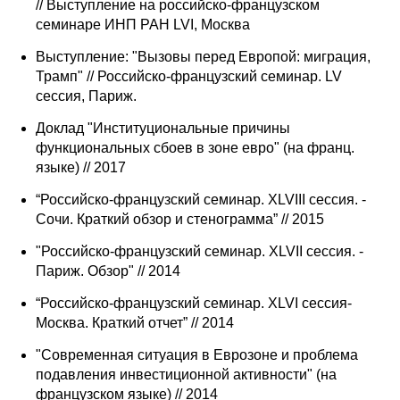
// Выступление на российско-французском
семинаре ИНП РАН LVI, Москва
Редакционная этика
Выступление: "Вызовы перед Европой: миграция,
Информация для авторов
Трамп" // Российско-французский семинар. LV
сессия, Париж.
Общие требования
Доклад "Институциональные причины
функциональных сбоев в зоне евро" (на франц.
Стандарты оформления
языке) // 2017
Научные труды
“Российско-французский семинар. XLVIII сессия. -
Сочи. Краткий обзор и стенограмма” // 2015
О журнале
"Российско-французский семинар. XLVII сессия. -
Париж. Обзор" // 2014
Выпуски
“Российско-французский семинар. XLVI сессия-
Редакционная этика
Москва. Краткий отчет” // 2014
"Современная ситуация в Еврозоне и проблема
Информация для авторов
подавления инвестиционной активности" (на
французском языке) // 2014