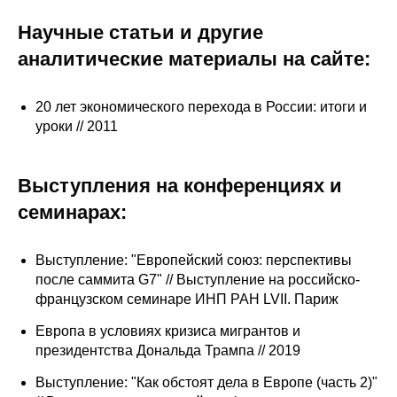
Сотрудники
Научные статьи и другие
Отчетность
аналитические материалы на сайте:
Противодействие коррупции
20 лет экономического перехода в России: итоги и
уроки // 2011
Материалы для СМИ
Публикации
Выступления на конференциях и
семинарах:
Научная жизнь
Выступление: "Европейский союз: перспективы
Издания
после саммита G7" // Выступление на российско-
Проблемы прогнозирования
французском семинаре ИНП РАН LVII. Париж
Европа в условиях кризиса мигрантов и
О журнале
президентства Дональда Трампа // 2019
Номера журналов
Выступление: "Как обстоят дела в Европе (часть 2)"