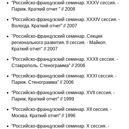
“Российско-французский семинар. XXXV сессия. -
Париж. Краткий отчет ” // 2008
О совете
“Российско-французский семинар. XXXIV сессия. -
Регулярные прогнозы
Вологда. Краткий отчет” // 2007
"Российско-французский семинар. Секция
Квартальный прогноз
регионального развития. II сессия. - Майкоп.
Краткий отчет" // 2007
Краткосрочный прогноз
“Российско-французский семинар. XXXII сессия. -
Ставрополь. Стенограмма” // 2006
Оценка индекса промышленного
производства
“Российско-французский семинар. XXXI сессия. -
Париж. Стенограмма” // 2006
Российская Система Климатического
Мониторинга
“Российско-французский семинар. XVII сессия. -
Париж. Краткий отчет” // 1999
Центр «Климатическая политика и
“Российско-французский семинар. XII сессия. -
экономика России»
Москва. Краткий отчет” // 1996
“Российско-французский семинар. X сессия. -
Образование и карьера