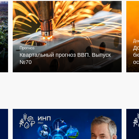
До
Д
Прогноз
Квартальный прогноз ВВП. Выпуск
бю
№70
о