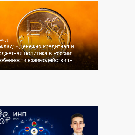
клад
оклад: «Денежно-кредитная и
джетная политика в России:
собенности взаимодействия»