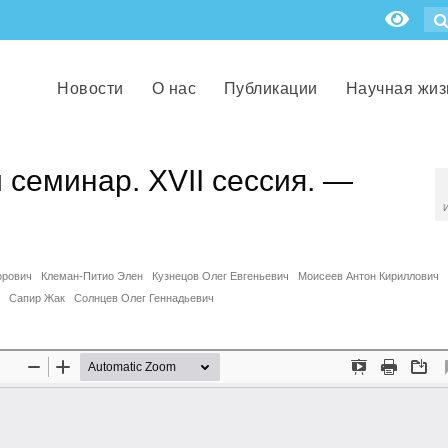
Новости
О нас
Публикации
Научная жиз
 семинар. XVII сессия. —
орович
Клеман-Питио Элен
Кузнецов Олег Евгеньевич
Моисеев Антон Кириллович
Сапир Жак
Солнцев Олег Геннадьевич