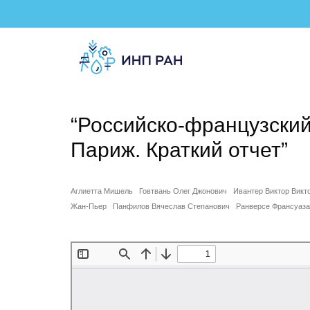
“Российско-французский
Париж. Краткий отчет”
Аглиетта Мишель
Говтвань Олег Джонович
Ивантер Виктор Викт
Жан-Пьер
Панфилов Вячеслав Степанович
Ранверсе Франсуаза