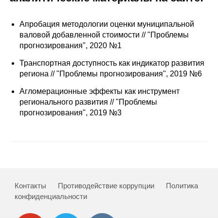
Сотрудники
Апробация методологии оценки муниципальной
Отчетность
валовой добавленной стоимости // "Проблемы
прогнозирования", 2020 №1
Противодействие коррупции
Транспортная доступность как индикатор развития
региона // "Проблемы прогнозирования", 2019 №6
Материалы для СМИ
Агломерационные эффекты как инструмент
Публикации
регионального развития // "Проблемы
прогнозирования", 2019 №3
Научная жизнь
Издания
Проблемы прогнозирования
О журнале
Контакты
Противодействие коррупции
Политика
конфиденциальности
Номера журналов