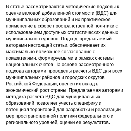
Сотрудники
В статье рассматриваются методические подходы к
оценке валовой добавленной стоимости (ВДС) для
Отчетность
муниципальных образований и их практическое
применение в сфере пространственной политики с
Противодействие коррупции
использованием доступных статистических данных
муниципального уровня. Подход, предлагаемый
Материалы для СМИ
авторами настоящей статьи, обеспечивает их
максимально возможное согласование с
показателями, формируемыми в рамках системы
Публикации
национальных счетов На основе рассмотренного
подхода авторами проведены расчеты ВДС для всех
Научная жизнь
муниципальных районов и городских округов
Российской Федерации, оценен их вклад в
Издания
экономический рост страны. Предлагаемая авторами
методика расчета ВДС для муниципальных
Проблемы прогнозирования
образований позволяет учесть специфику и
потенциал территорий для разработки и реализации
О журнале
мер пространственной политики федерального и
регионального уровней, оценки ее результатов.
Номера журналов