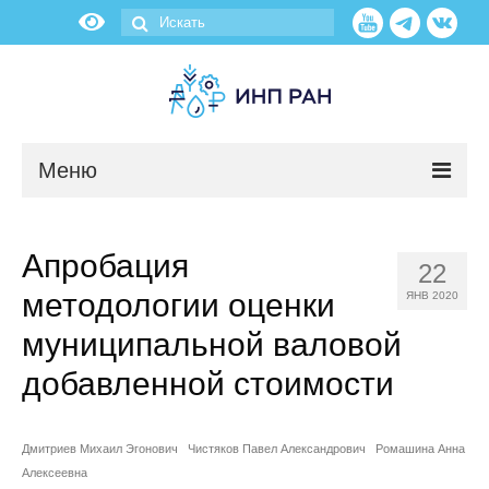
Меню
Новости
Апробация
22
О нас
методологии оценки
ЯНВ 2020
Об институте
муниципальной валовой
добавленной стоимости
Научные подразделения
Администрация
Дмитриев Михаил Эгонович
Чистяков Павел Александрович
Ромашина Анна
Алексеевна