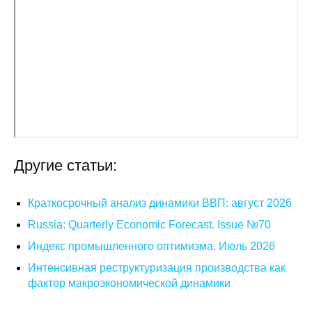
О совете
Регулярные прогнозы
Квартальный прогноз
Краткосрочный прогноз
Оценка индекса промышленного
Другие статьи:
производства
Краткосрочный анализ динамики ВВП: август 2026
Российская Система Климатического
Мониторинга
Russia: Quarterly Economic Forecast. Issue №70
Индекс промышленного оптимизма. Июль 2026
Центр «Климатическая политика и
Интенсивная реструктуризация производства как
экономика России»
фактор макроэкономической динамики
Образование и карьера