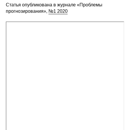
Статья опубликована в журнале «Проблемы
Редакционная этика
прогнозирования»,
№1 2020
Информация для авторов
Общие требования
Стандарты оформления
Научные труды
О журнале
Выпуски
Редакционная этика
Информация для авторов