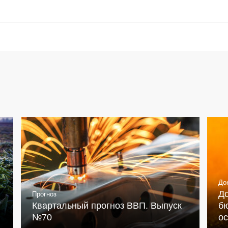
До
Д
Прогноз
Квартальный прогноз ВВП. Выпуск
бю
№70
о