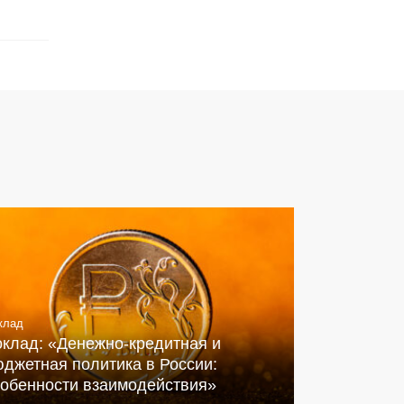
клад
оклад: «Денежно-кредитная и
джетная политика в России:
собенности взаимодействия»