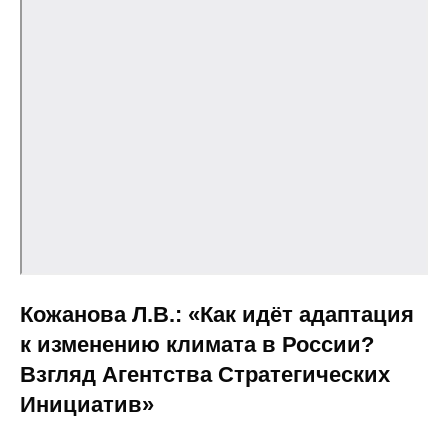
Общие требования
Стандарты оформления
Семинары
Энергетический семинар
Российско-французский семинар
ЦДУ
Отрасли и регионы
Кожанова Л.В.: «Как идёт адаптация
к изменению климата в России?
Inforum
Взгляд Агентства Стратегических
Ученый совет
Инициатив»
Материалы