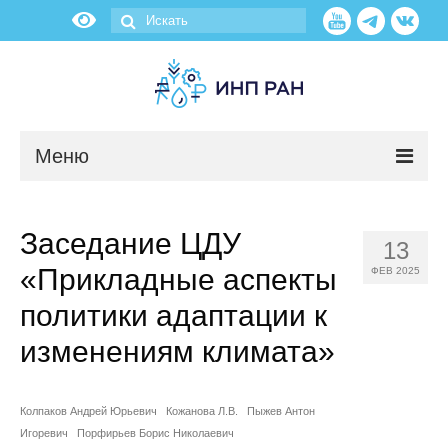
Меню
Новости
Заседание ЦДУ
13
О нас
«Прикладные аспекты
ФЕВ 2025
Об институте
политики адаптации к
изменениям климата»
Научные подразделения
Администрация
Колпаков Андрей Юрьевич
Кожанова Л.В.
Пыжев Антон
Игоревич
Порфирьев Борис Николаевич