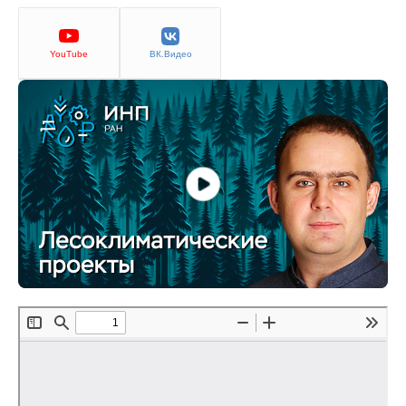
Кафедра МФТИ
YouTube
ВК.Видео
Кафедра МАДИ
Аспирантура
Об аспирантуре
Поступление
Обучение
Нормативные документы
Диссертационный совет
О совете