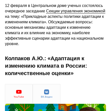
Сотрудники
12 февраля в Центральном доме ученых состоялось
очередное заседание
Секции управления экономикой
Отчетность
на тему: «Прикладные аспекты политики адаптации к
изменениям климата». Обсуждаемые вопросы:
Противодействие коррупции
основные механизмы адаптации к изменению
климата и их влияние на экономику, наиболее
Материалы для СМИ
эффективные сценарии адаптации на национальном
уровне.
Публикации
Колпаков А.Ю.: «Адаптация к
Научная жизнь
изменению климата в России:
количественные оценки»
Издания
Проблемы прогнозирования
О журнале
YouTube
ВК.Видео
Номера журналов