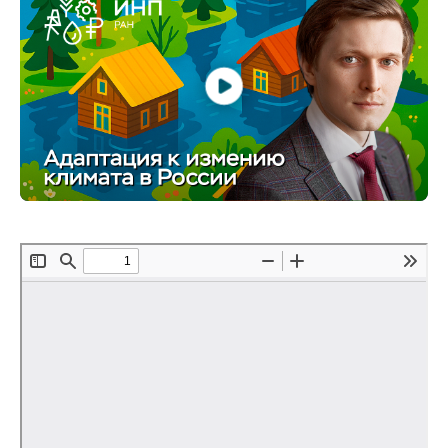
Редакционная этика
Информация для авторов
Общие требования
Стандарты оформления
Научные труды
О журнале
Выпуски
Редакционная этика
Информация для авторов