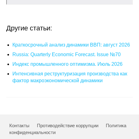
О совете
Другие статьи:
Регулярные прогнозы
Квартальный прогноз
Краткосрочный анализ динамики ВВП: август 2026
Russia: Quarterly Economic Forecast. Issue №70
Краткосрочный прогноз
Индекс промышленного оптимизма. Июль 2026
Оценка индекса промышленного
Интенсивная реструктуризация производства как
производства
фактор макроэкономической динамики
Российская Система Климатического
Мониторинга
Центр «Климатическая политика и
экономика России»
Контакты
Противодействие коррупции
Политика
конфиденциальности
Образование и карьера