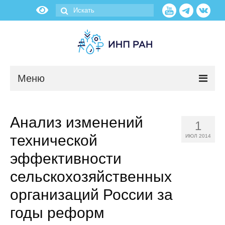
Меню
Новости
Анализ изменений
1
О нас
технической
ИЮЛ 2014
Об институте
эффективности
сельскохозяйственных
Научные подразделения
организаций России за
Администрация
годы реформ