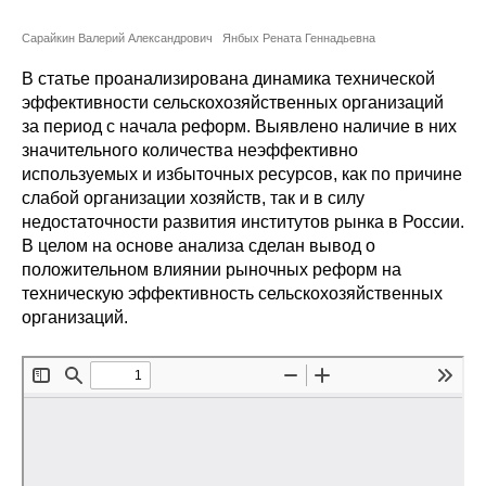
Сотрудники
Сарайкин Валерий Александрович
Янбых Рената Геннадьевна
Отчетность
В статье проанализирована динамика технической
эффективности сельскохозяйственных организаций
Противодействие коррупции
за период с начала реформ. Выявлено наличие в них
значительного количества неэффективно
Материалы для СМИ
используемых и избыточных ресурсов, как по причине
слабой организации хозяйств, так и в силу
Публикации
недостаточности развития институтов рынка в России.
В целом на основе анализа сделан вывод о
положительном влиянии рыночных реформ на
Научная жизнь
техническую эффективность сельскохозяйственных
организаций.
Издания
Проблемы прогнозирования
О журнале
Номера журналов