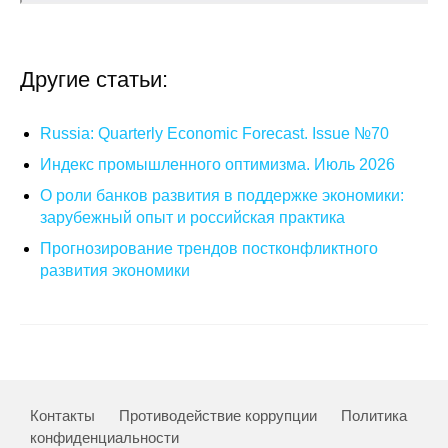
О совете
Другие статьи:
Регулярные прогнозы
Квартальный прогноз
Russia: Quarterly Economic Forecast. Issue №70
Индекс промышленного оптимизма. Июль 2026
Краткосрочный прогноз
О роли банков развития в поддержке экономики:
зарубежный опыт и российская практика
Оценка индекса промышленного
Прогнозирование трендов постконфликтного
производства
развития экономики
Российская Система Климатического
Мониторинга
Центр «Климатическая политика и
экономика России»
Контакты
Противодействие коррупции
Политика
конфиденциальности
Образование и карьера