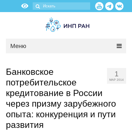
Меню
Новости
Банковское
1
О нас
потребительское
МАР 2014
Об институте
кредитование в России
через призму зарубежного
Научные подразделения
опыта: конкуренция и пути
Администрация
развития