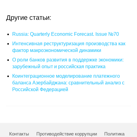
О совете
Другие статьи:
Регулярные прогнозы
Russia: Quarterly Economic Forecast. Issue №70
Квартальный прогноз
Интенсивная реструктуризация производства как
фактор макроэкономической динамики
Краткосрочный прогноз
О роли банков развития в поддержке экономики:
зарубежный опыт и российская практика
Оценка индекса промышленного
Коинтеграционное моделирование платежного
производства
баланса Азербайджана: сравнительный анализ с
Российской Федерацией
Российская Система Климатического
Мониторинга
Центр «Климатическая политика и
экономика России»
Контакты
Противодействие коррупции
Политика
Образование и карьера