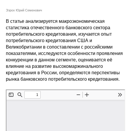
Сотрудники
Эзрох Юрий Семенович
Отчетность
В статье анализируется макроэкономическая
статистика отечественного банковского сектора
Противодействие коррупции
потребительского кредитования, изучается опыт
потребительского кредитования США и
Материалы для СМИ
Великобритании в сопоставлении с российскими
показателями, исследуются особенности проявления
Публикации
конкуренции в данном сегменте, оценивается её
влияние на развитие высокомаржинального
кредитования в России, определяются перспективы
Научная жизнь
рынка банковского потребительского кредитования.
Издания
Проблемы прогнозирования
О журнале
Номера журналов