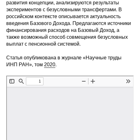
Сотрудники
развития концепции, анализируются результаты
экспериментов с безусловными трансфертами. В
российском контексте описывается актуальность
Отчетность
введения Базового Дохода. Предлагаются источники
финансирования расходов на Базовый Доход, а
Противодействие коррупции
также возможный способ совмещения безусловных
выплат с пенсионной системой.
Материалы для СМИ
Статья опубликована в журнале «Научные труды
Публикации
ИНП РАН», том
2020
.
Научная жизнь
Издания
Проблемы прогнозирования
О журнале
Номера журналов