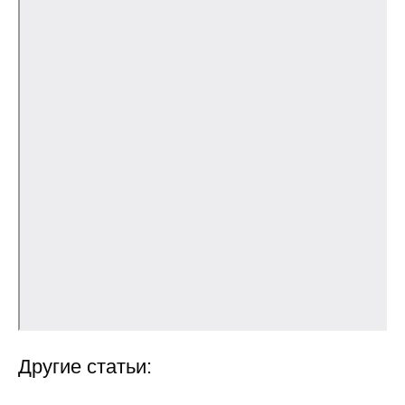
Общие требования
Стандарты оформления
Семинары
Энергетический семинар
Российско-французский семинар
ЦДУ
Отрасли и регионы
Inforum
Ученый совет
Другие статьи:
Материалы