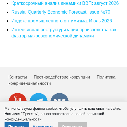
Краткосрочный анализ динамики ВВП: август 2026
О совете
Russia: Quarterly Economic Forecast. Issue №70
Индекс промышленного оптимизма. Июль 2026
Регулярные прогнозы
Интенсивная реструктуризация производства как
фактор макроэкономической динамики
Квартальный прогноз
Краткосрочный прогноз
Оценка индекса промышленного
производства
Контакты
Противодействие коррупции
Политика
конфиденциальности
Российская Система Климатического
Мониторинга
Центр «Климатическая политика и
Мы используем файлы cookie, чтобы улучшить ваш опыт на сайте.
экономика России»
Нажимая "Принять", вы соглашаетесь с нашей политикой
конфиденциальности.
Образование и карьера
© 2026 ИНП РАН
Принять
Настроить
Отклонить