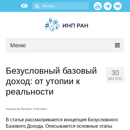
Меню
Новости
Безусловный базовый
30
О нас
доход: от утопии к
ДЕК 2020
Об институте
реальности
Научные подразделения
Некрасов Филипп Олегович
Администрация
В статье рассматривается концепция Безусловного
Базового Дохода. Описываются основные этапы