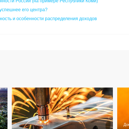
ности России (на примере Республики Коми)
успешнее его центра?
нность и особенности распределения доходов
До