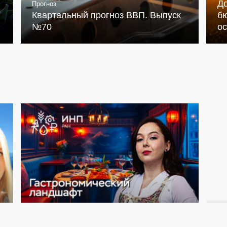
Д
Прогноз
Квартальный прогноз ВВП. Выпуск
бю
№70
о