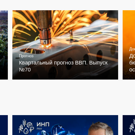
До
Д
Прогноз
Квартальный прогноз ВВП. Выпуск
бю
№70
о