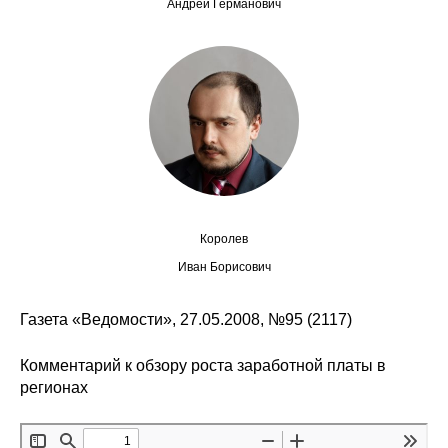
Андрей Германович
Редакционная этика
Информация для авторов
Общие требования
Стандарты оформления
Научные труды
Королев
О журнале
Иван Борисович
Выпуски
Газета «Ведомости», 27.05.2008, №95 (2117)
Редакционная этика
Комментарий к обзору роста заработной платы в
регионах
Информация для авторов