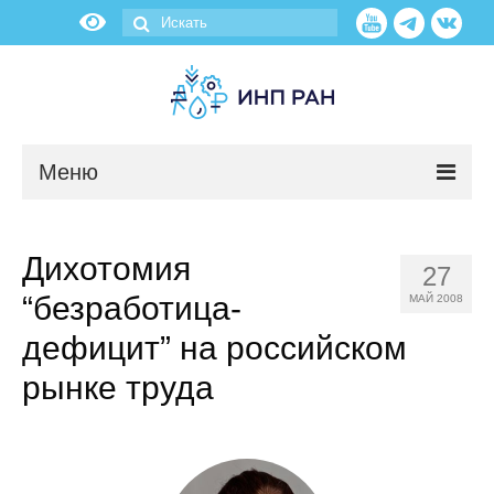
Меню
Новости
Дихотомия
27
О нас
“безработица-
МАЙ 2008
Об институте
дефицит” на российском
рынке труда
Научные подразделения
Администрация