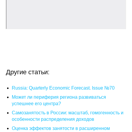
Кафедра МФТИ
Кафедра МАДИ
Аспирантура
Об аспирантуре
Поступление
Другие статьи:
Обучение
Russia: Quarterly Economic Forecast. Issue №70
Нормативные документы
Может ли периферия региона развиваться
успешнее его центра?
Диссертационный совет
Самозанятость в России: масштаб, гомогенность и
особенности распределения доходов
О совете
Оценка эффектов занятости в расширенном