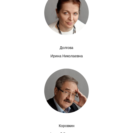
Сотрудники
Отчетность
Противодействие коррупции
Материалы для СМИ
Долгова
Ирина Николаевна
Публикации
Научная жизнь
Издания
Проблемы прогнозирования
О журнале
Коровкин
Номера журналов