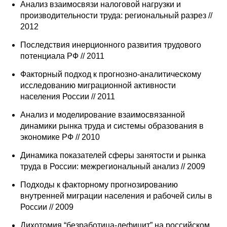
Анализ взаимосвязи налоговой нагрузки и
производительности труда: региональный разрез //
Кафедра МФТИ
2012
Кафедра МАДИ
Последствия инерционного развития трудового
потенциала РФ // 2011
Аспирантура
Факторный подход к прогнозно-аналитическому
исследованию миграционной активности
Об аспирантуре
населения России // 2011
Поступление
Анализ и моделирование взаимосвязанной
динамики рынка труда и системы образования в
экономике РФ // 2010
Обучение
Динамика показателей сферы занятости и рынка
Нормативные документы
труда в России: межрегиональный анализ // 2009
Подходы к факторному прогнозированию
Диссертационный совет
внутренней миграции населения и рабочей силы в
России // 2009
О совете
Дихотомия “безработица-дефицит” на российском