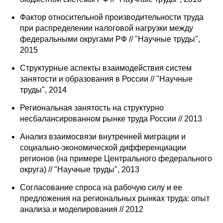
Фактор относительной производительности труда
О совете
при распределении налоговой нагрузки между
федеральными округами РФ // "Научные труды",
Регулярные прогнозы
2015
Квартальный прогноз
Структурные аспекты взаимодействия систем
занятости и образования в России // "Научные
Краткосрочный прогноз
труды", 2014
Региональная занятость на структурно
Оценка индекса промышленного
несбалансированном рынке труда России // 2013
производства
Анализ взаимосвязи внутренней миграции и
социально-экономической дифференциации
Российская Система Климатического
регионов (на примере Центрального федерального
Мониторинга
округа) // "Научные труды", 2013
Центр «Климатическая политика и
Согласование спроса на рабочую силу и ее
экономика России»
предложения на региональных рынках труда: опыт
анализа и моделирования // 2012
Образование и карьера