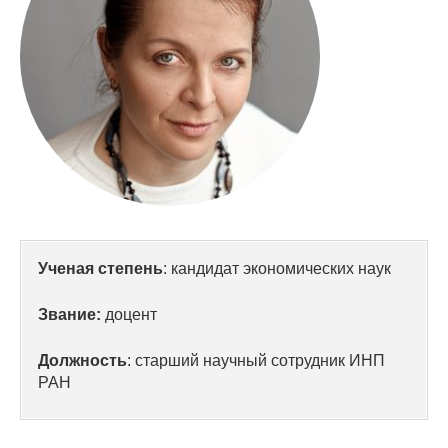
Сотрудники
Отчетность
Противодействие коррупции
Материалы для СМИ
Публикации
Научная жизнь
Ученая степень
: кандидат экономических наук
Издания
Звание:
доцент
Проблемы прогнозирования
Должность
: старший научный сотрудник ИНП
О журнале
РАН
Номера журналов