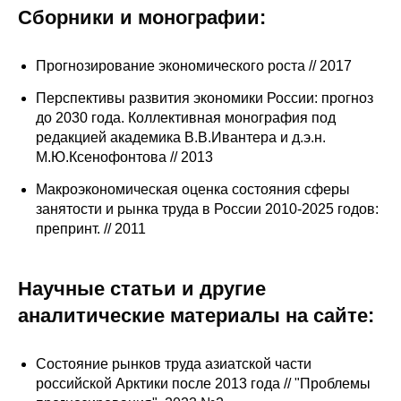
Сборники и монографии:
Редакционная этика
Прогнозирование экономического роста // 2017
Информация для авторов
Перспективы развития экономики России: прогноз
Общие требования
до 2030 года. Коллективная монография под
редакцией академика В.В.Ивантера и д.э.н.
Стандарты оформления
М.Ю.Ксенофонтова // 2013
Макроэкономическая оценка состояния сферы
Научные труды
занятости и рынка труда в России 2010-2025 годов:
препринт. // 2011
О журнале
Выпуски
Научные статьи и другие
аналитические материалы на сайте:
Редакционная этика
Состояние рынков труда азиатской части
Информация для авторов
российской Арктики после 2013 года // "Проблемы