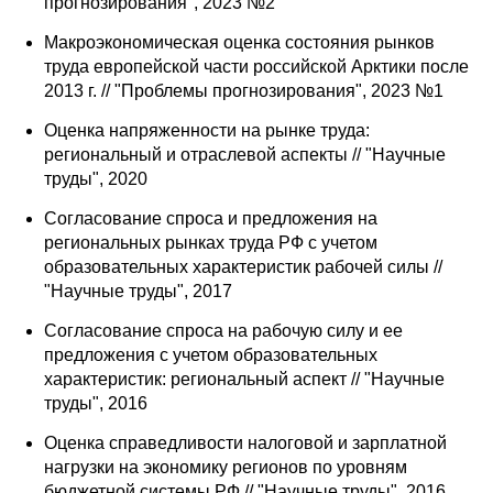
прогнозирования", 2023 №2
Общие требования
Макроэкономическая оценка состояния рынков
Стандарты оформления
труда европейской части российской Арктики после
2013 г. // "Проблемы прогнозирования", 2023 №1
Семинары
Оценка напряженности на рынке труда:
региональный и отраслевой аспекты // "Научные
Энергетический семинар
труды", 2020
Российско-французский семинар
Согласование спроса и предложения на
региональных рынках труда РФ с учетом
образовательных характеристик рабочей силы //
ЦДУ
"Научные труды", 2017
Отрасли и регионы
Согласование спроса на рабочую силу и ее
предложения с учетом образовательных
характеристик: региональный аспект // "Научные
Inforum
труды", 2016
Ученый совет
Оценка справедливости налоговой и зарплатной
нагрузки на экономику регионов по уровням
Материалы
бюджетной системы РФ // "Научные труды", 2016