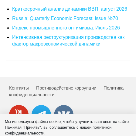
Краткосрочный анализ динамики ВВП: август 2026
О совете
Russia: Quarterly Economic Forecast. Issue №70
Регулярные прогнозы
Индекс промышленного оптимизма. Июль 2026
Интенсивная реструктуризация производства как
Квартальный прогноз
фактор макроэкономической динамики
Краткосрочный прогноз
Оценка индекса промышленного
производства
Контакты
Противодействие коррупции
Политика
Российская Система Климатического
конфиденциальности
Мониторинга
Центр «Климатическая политика и
экономика России»
Мы используем файлы cookie, чтобы улучшить ваш опыт на сайте.
Нажимая "Принять", вы соглашаетесь с нашей политикой
Образование и карьера
конфиденциальности.