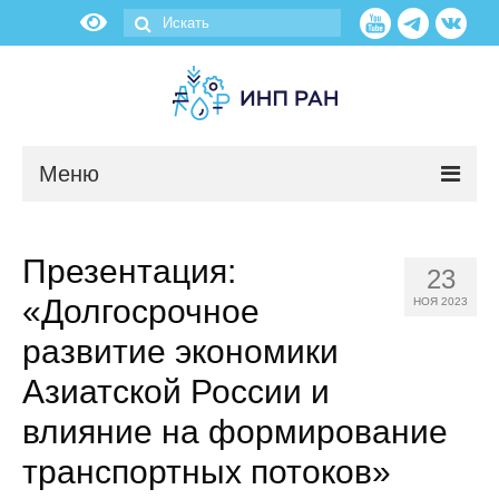
Меню
Новости
Презентация:
23
О нас
«Долгосрочное
НОЯ 2023
Об институте
развитие экономики
Азиатской России и
Научные подразделения
влияние на формирование
Администрация
транспортных потоков»