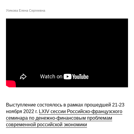
Сотрудники
Узякова Елена Сергеевна
Отчетность
Противодействие коррупции
Материалы для СМИ
Публикации
Научная жизнь
Издания
Проблемы прогнозирования
Выступление состоялось в рамках прошедшей 21-23
ноября 2022 г.
LXIV сессии Российско-французского
О журнале
семинара по денежно-финансовым проблемам
современной российской экономики
Номера журналов