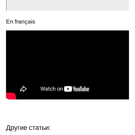
Общие требования
Стандарты оформления
En français
Семинары
Энергетический семинар
Российско-французский семинар
ЦДУ
Отрасли и регионы
Inforum
Ученый совет
Другие статьи:
Материалы