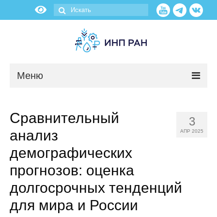
Меню
Новости
Сравнительный
3
О нас
анализ
АПР 2025
Об институте
демографических
прогнозов: оценка
Научные подразделения
долгосрочных тенденций
Администрация
для мира и России