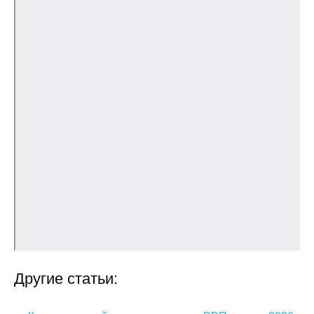
О совете
Регулярные прогнозы
Квартальный прогноз
Краткосрочный прогноз
Оценка индекса промышленного
производства
Российская Система Климатического
Мониторинга
Центр «Климатическая политика и
экономика России»
Другие статьи:
Образование и карьера