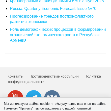
Краткосрочный анализ динамики ВВП: август 2026
Кафедра МФТИ
Russia: Quarterly Economic Forecast. Issue №70
Прогнозирование трендов постконфликтного
Кафедра МАДИ
развития экономики
Роль демографических процессов в формировании
Аспирантура
ограничений экономического роста в Республике
Армения
Об аспирантуре
Поступление
Обучение
Контакты
Противодействие коррупции
Политика
Нормативные документы
конфиденциальности
Диссертационный совет
О совете
Мы используем файлы cookie, чтобы улучшить ваш опыт на сайте.
Нажимая "Принять", вы соглашаетесь с нашей политикой