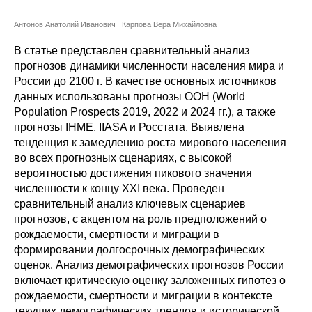
Сотрудники
Антонов Анатолий Иванович
Карпова Вера Михайловна
Отчетность
В статье представлен сравнительный анализ
прогнозов динамики численности населения мира и
Противодействие коррупции
России до 2100 г. В качестве основных источников
данных использованы прогнозы ООН (World
Материалы для СМИ
Population Prospects 2019, 2022 и 2024 гг.), а также
прогнозы IHME, IIASA и Росстата. Выявлена
Публикации
тенденция к замедлению роста мирового населения
во всех прогнозных сценариях, с высокой
вероятностью достижения пикового значения
Научная жизнь
численности к концу XXI века. Проведен
сравнительный анализ ключевых сценариев
Издания
прогнозов, с акцентом на роль предположений о
Проблемы прогнозирования
рождаемости, смертности и миграции в
формировании долгосрочных демографических
О журнале
оценок. Анализ демографических прогнозов России
включает критическую оценку заложенных гипотез о
рождаемости, смертности и миграции в контексте
Номера журналов
текущих демографических трендов и исторической