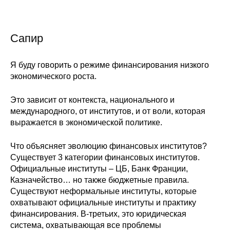
Кафедра МФТИ
Сапир
Кафедра МАДИ
Я буду говорить о режиме финансирования низкого
Аспирантура
экономического роста.
Об аспирантуре
Это зависит от контекста, национального и
международного, от институтов, и от воли, которая
Поступление
выражается в экономической политике.
Обучение
Что объясняет эволюцию финансовых институтов?
Существует 3 категории финансовых институтов.
Нормативные документы
Официальные институты – ЦБ, Банк Франции,
Казначейство… но также бюджетные правила.
Диссертационный совет
Существуют неформальные институты, которые
охватывают официальные институты и практику
О совете
финансирования. В-третьих, это юридическая
система, охватывающая все проблемы