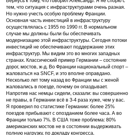
Вернусь к тому, что говорил Александр. Я не спорю с
тем, что ситуация с инфраструктурами очень разная.
Но нужно учесть особую проблему Франции.
Основная часть инвестиций в инфраструктуру
осуществлялась с 1955 по 1990 гг. В нормальном
случае мы должны были бы обеспечивать
модернизацию этой инфраструктуры. Сегодня потоки
инвестиций не обеспечивают поддержание этих
инфраструктур. Мы видим это во многих западных
странах. Классический пример Германии – состояние
дорог, мостов, ж-д. Во Франции национальный спорт –
жаловаться на SNCF, и это вполне оправдано.
Несколько лет тому назад во Франции мы с женой
жаловались в поезде, почему он опаздывает.
Напротив нас немцы сидели, сказали: вы совершенно
не правы, в Германии всё в 3-4 раза хуже, чем у вас.
Я проверил по статистике Германии: более 25%
поездов прибывают с опозданием более часа. А во
Франции только 7%. В США тоже проблема: 80%
американских мостов не в состоянии выдерживать
полную нагрузку, по докладу конгресса.