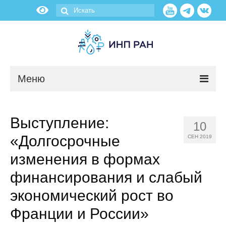
Меню
Новости
Выступление:
10
О нас
«Долгосрочные
СЕН 2019
Об институте
изменения в формах
финансирования и слабый
Научные подразделения
экономический рост во
Администрация
Франции и России»