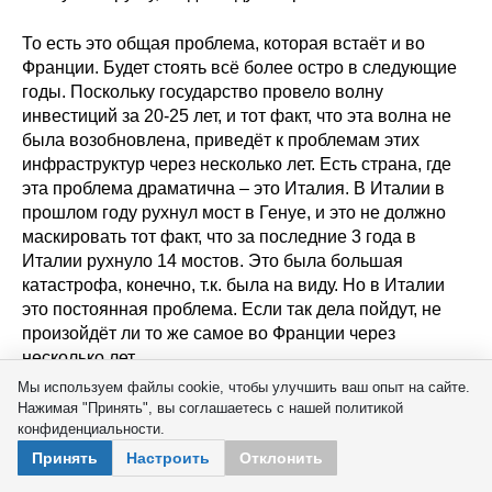
То есть это общая проблема, которая встаёт и во
Франции. Будет стоять всё более остро в следующие
годы. Поскольку государство провело волну
инвестиций за 20-25 лет, и тот факт, что эта волна не
была возобновлена, приведёт к проблемам этих
инфраструктур через несколько лет. Есть страна, где
эта проблема драматична – это Италия. В Италии в
прошлом году рухнул мост в Генуе, и это не должно
маскировать тот факт, что за последние 3 года в
Италии рухнуло 14 мостов. Это была большая
катастрофа, конечно, т.к. была на виду. Но в Италии
это постоянная проблема. Если так дела пойдут, не
произойдёт ли то же самое во Франции через
несколько лет.
Мы используем файлы cookie, чтобы улучшить ваш опыт на сайте.
Нажимая "Принять", вы соглашаетесь с нашей политикой
Кувалин
конфиденциальности.
Принять
Настроить
Отклонить
Выскажу одну гипотезу. Зачем государства во