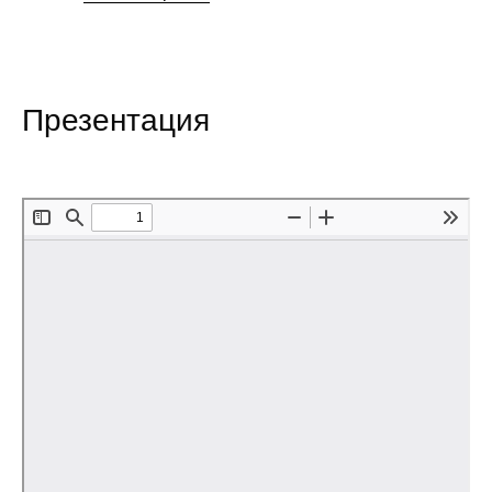
Редакционная этика
Информация для авторов
Презентация
Общие требования
Стандарты оформления
Научные труды
О журнале
Выпуски
Редакционная этика
Информация для авторов