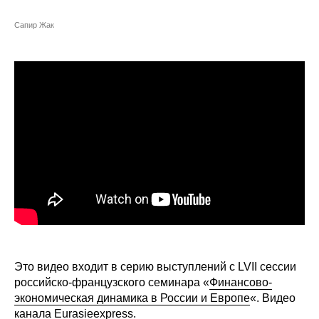
Сотрудники
Сапир Жак
Отчетность
Противодействие коррупции
Материалы для СМИ
Публикации
Научная жизнь
Издания
Проблемы прогнозирования
Это видео входит в серию выступлений с LVII сессии
О журнале
российско-французского семинара «
Финансово-
экономическая динамика в России и Европе
«. Видео
Номера журналов
канала
Eurasieexpress.