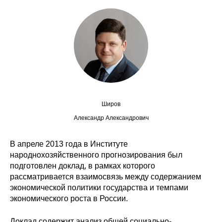
Кафедра МФТИ
Кафедра МАДИ
Аспирантура
Об аспирантуре
Широв
Поступление
Александр Александрович
Обучение
В апреле 2013 года в Институте
народнохозяйственного прогнозирования был
Нормативные документы
подготовлен доклад, в рамках которого
рассматривается взаимосвязь между содержанием
Диссертационный совет
экономической политики государства и темпами
экономического роста в России.
О совете
Доклад содержит анализ общей социально-