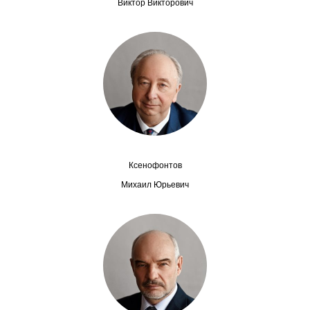
Виктор Викторович
Редакционная этика
Информация для авторов
Общие требования
Стандарты оформления
Научные труды
Ксенофонтов
О журнале
Михаил Юрьевич
Выпуски
Редакционная этика
Информация для авторов