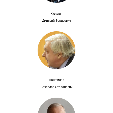
Общие требования
Стандарты оформления
Кувалин
Дмитрий Борисович
Семинары
Энергетический семинар
Российско-французский семинар
ЦДУ
Отрасли и регионы
Панфилов
Inforum
Вячеслав Степанович
Ученый совет
Материалы