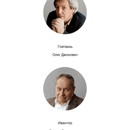
Сотрудники
Отчетность
Противодействие коррупции
Материалы для СМИ
Говтвань
Олег Джонович
Публикации
Научная жизнь
Издания
Проблемы прогнозирования
О журнале
Ивантер
Номера журналов