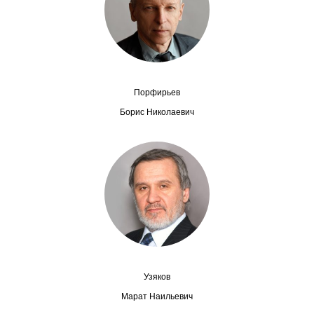
О совете
Регулярные прогнозы
Квартальный прогноз
Порфирьев
Борис Николаевич
Краткосрочный прогноз
Оценка индекса промышленного
производства
Российская Система Климатического
Мониторинга
Центр «Климатическая политика и
экономика России»
Узяков
Марат Наильевич
Образование и карьера