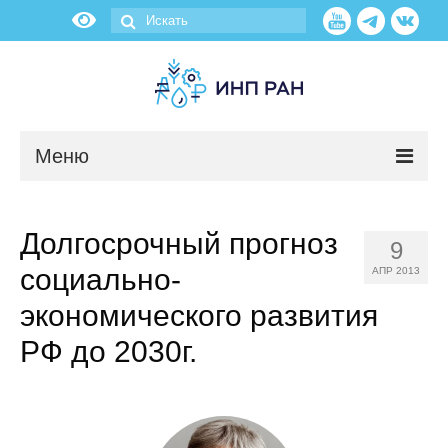
Меню
Новости
Долгосрочный прогноз
9
О нас
социально-
АПР 2013
Об институте
экономического развития
РФ до 2030г.
Научные подразделения
Администрация