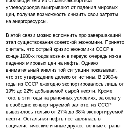
производители из страны-экспортера
углеводородов выигрывают от падения мировых
О совете
цен, получая возможность снизить свои затраты
на энергоресурсы.
Регулярные прогнозы
В этой связи можно вспомнить про завершающий
Квартальный прогноз
этап существования советской экономики. Принято
считать, что острый кризис экономики СССР в
Краткосрочный прогноз
конце 1980-х годов возник в первую очередь из-за
падения мировых цен на нефть. Однако
Оценка индекса промышленного
внимательный анализ той ситуации показывает,
производства
что это утверждение далеко от истины. В 1980-е
годы из СССР ежегодно экспортировалось лишь от
Российская Система Климатического
19% до 22% добываемой сырой нефти. Кроме
Мониторинга
того, в эти годы на рыночных условиях, за оплату
в свободно конвертируемой валюте, из СССР
Центр «Климатическая политика и
вывозилось только от 27% до 38% экспортируемой
экономика России»
нефти. Остальная нефть поставлялась в
социалистические и иные дружественные страны
Образование и карьера