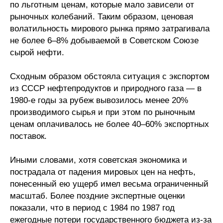
по льготным ценам, которые мало зависели от
Кафедра МФТИ
рыночных колебаний. Таким образом, ценовая
волатильность мирового рынка прямо затрагивала
не более 6–8% добываемой в Советском Союзе
Кафедра МАДИ
сырой нефти.
Аспирантура
Сходным образом обстояла ситуация с экспортом
Об аспирантуре
из СССР нефтепродуктов и природного газа — в
1980-е годы за рубеж вывозилось менее 20%
Поступление
производимого сырья и при этом по рыночным
ценам оплачивалось не более 40–60% экспортных
Обучение
поставок.
Иными словами, хотя советская экономика и
Нормативные документы
пострадала от падения мировых цен на нефть,
понесенный ею ущерб имел весьма ограниченный
Диссертационный совет
масштаб. Более поздние экспертные оценки
О совете
показали, что в период с 1984 по 1987 год
ежегодные потери государственного бюджета из-за