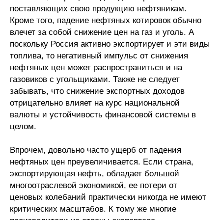
Общие требования
поставляющих свою продукцию нефтяникам.
Кроме того, падение нефтяных котировок обычно
Стандарты оформления
влечет за собой снижение цен на газ и уголь. А
поскольку Россия активно экспортирует и эти виды
Семинары
топлива, то негативный импульс от снижения
нефтяных цен может распространиться и на
Энергетический семинар
газовиков с угольщиками. Также не следует
забывать, что снижение экспортных доходов
Российско-французский семинар
отрицательно влияет на курс национальной
валюты и устойчивость финансовой системы в
ЦДУ
целом.
Отрасли и регионы
Впрочем, довольно часто ущерб от падения
нефтяных цен преувеличивается. Если страна,
Inforum
экспортирующая нефть, обладает большой
многоотраслевой экономикой, ее потери от
Ученый совет
ценовых колебаний практически никогда не имеют
критических масштабов. К тому же многие
Материалы