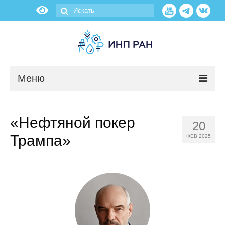
Меню
Новости
«Нефтяной покер
20
О нас
Трампа»
ФЕВ 2025
Об институте
Научные подразделения
Администрация