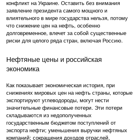
конфликт на Украине. Оставить без внимания
Редакционная этика
заявление президента самого мощного и
влиятельного в мире государства нельзя, потому
Информация для авторов
что снижение цен на нефть, особенно
долговременное, влечет за собой существенные
Общие требования
риски для целого ряда стран, включая Россию.
Стандарты оформления
Нефтяные цены и российская
экономика
Научные труды
О журнале
Как показывает экономическая история, при
снижениях мировых цен на нефть страны, которые
Выпуски
экспортируют углеводороды, могут нести
значительные финансовые потери. Эти потери
Редакционная этика
складываются из недополученных
государственным бюджетом поступлений от
Информация для авторов
экспорта нефти; уменьшения выручки нефтяных
компаний; сокращения доходов отраслей,