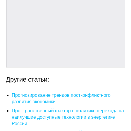
О совете
Регулярные прогнозы
Квартальный прогноз
Краткосрочный прогноз
Оценка индекса промышленного
производства
Другие статьи:
Российская Система Климатического
Мониторинга
Прогнозирование трендов постконфликтного
развития экономики
Центр «Климатическая политика и
Пространственный фактор в политике перехода на
экономика России»
наилучшие доступные технологии в энергетике
России
Образование и карьера