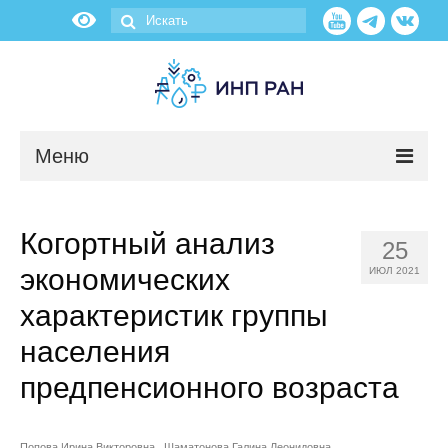
Меню
Новости
Когортный анализ
25
О нас
экономических
ИЮЛ 2021
Об институте
характеристик группы
населения
Научные подразделения
предпенсионного возраста
Администрация
Попова Ирина Викторовна
Шаматонова Галина Леонидовна