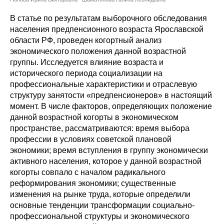
Сотрудники
В статье по результатам выборочного обследования
Отчетность
населения предпенсионного возраста Ярославской
области РФ, проведен когортный анализ
экономического положения данной возрастной
Противодействие коррупции
группы. Исследуется влияние возраста и
исторического периода социализации на
Материалы для СМИ
профессиональные характеристики и отраслевую
структуру занятости «предпенсионеров» в настоящий
Публикации
момент. В числе факторов, определяющих положение
данной возрастной когорты в экономическом
Научная жизнь
пространстве, рассматриваются: время выбора
профессии в условиях советской плановой
Издания
экономики; время вступления в группу экономически
активного населения, которое у данной возрастной
Проблемы прогнозирования
когорты совпало с началом радикального
реформирования экономики; существенные
О журнале
изменения на рынке труда, которые определили
основные тенденции трансформации социально-
Номера журналов
профессиональной структуры и экономического