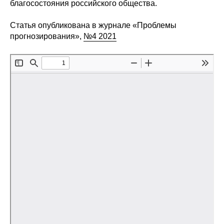
благосостояния российского общества.
Редакционная этика
Статья опубликована в журнале «Проблемы
прогнозирования»,
№4 2021
Информация для авторов
Общие требования
Стандарты оформления
Научные труды
О журнале
Выпуски
Редакционная этика
Информация для авторов