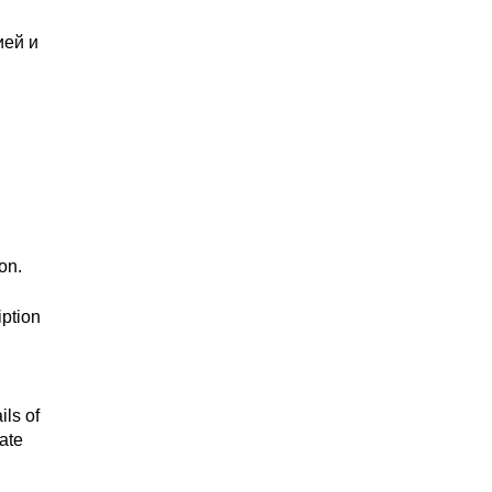
ией и
on.
iption
ils of
ate