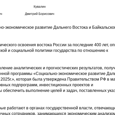
Кувалин
ич
Дмитрий Борисович
но-экономическое развитие Дальнего Востока и Байкальско
ического освоения востока России за последние 400 лет, о
кой и социальной политики государства по отношению к
вление аналитических и прогностических результатов, полу
венной программы «Социально-экономическое развитие Дал
о 2025г.», которая была утверждена Правительством РФ в м
сновных подпрограмм, инвестиционных проектов и
ы обеспечить выполнение целей и задач, поставленных ука
рые работают в органах государственной власти, отвечающи
аучных сотрудников, занимающихся экономическим анализо