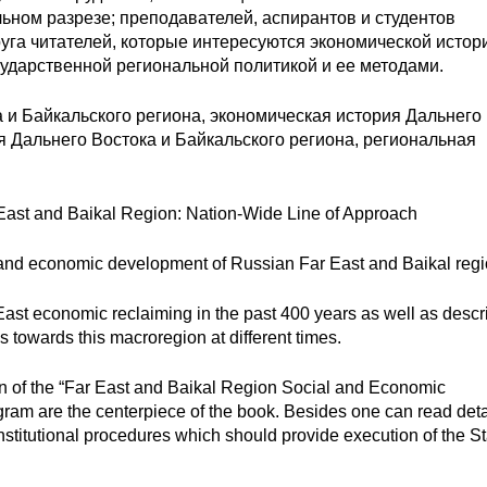
льном разрезе; преподавателей, аспирантов и студентов
руга читателей, которые интересуются экономической истор
ударственной региональной политикой и ее методами.
 и Байкальского региона, экономическая история Дальнего
я Дальнего Востока и Байкальского региона, региональная
r East and Baikal Region: Nation-Wide Line of Approach
l and economic development of Russian Far East and Baikal regi
East economic reclaiming in the past 400 years as well as descr
es towards this macroregion at different times.
sion of the “Far East and Baikal Region Social and Economic
gram are the centerpiece of the book. Besides one can read deta
stitutional procedures which should provide execution of the St