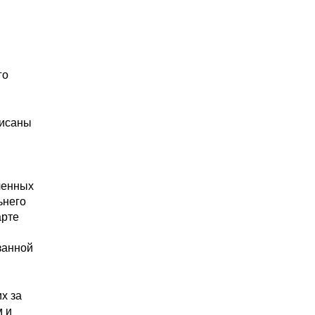
го
писаны
ченных
ьнего
арте
занной
х за
м и