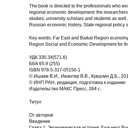
The book is directed to the professionals who wor
regional economic development; the researchers wh
studies; university scholars and students as well 
Russian economic history, State regional policy 
Key words: Far East and Baikal Region economy, 
Region Social and Economic Development for the
УДК 330.34(571.6)
ББК 65.9 (255)
ISBN 978-5-317-05150-1
© Ишаев В.И., Ивантер В.В., Кувалин Д.Б., 20
© ИНП РАН, редакция, подготовка к изданию
Издательство МАКС Пресс, 264 с.
Титул
От авторов
Введение
Глава 1. Экономическая история Дальнего Во