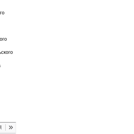
го
ого
ьского
а