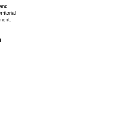
 and
ritorial
pment,
l