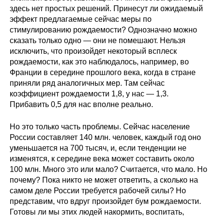
здесь нет простых решений. Принесут ли ожидаемый
О совете
эффект предлагаемые сейчас меры по
стимулированию рождаемости? Однозначно можно
сказать только одно — они не помешают. Нельзя
Регулярные прогнозы
исключить, что произойдет некоторый всплеск
рождаемости, как это наблюдалось, например, во
Квартальный прогноз
Франции в середине прошлого века, когда в стране
приняли ряд аналогичных мер. Там сейчас
Краткосрочный прогноз
коэффициент рождаемости 1,8, у нас — 1,3.
Прибавить 0,5 для нас вполне реально.
Оценка индекса промышленного
производства
Но это только часть проблемы. Сейчас население
России составляет 140 млн. человек, каждый год оно
Российская Система Климатического
уменьшается на 700 тысяч, и, если тенденции не
Мониторинга
изменятся, к середине века может составить около
100 млн. Много это или мало? Считается, что мало. Но
Центр «Климатическая политика и
почему? Пока никто не может ответить, а сколько на
экономика России»
самом деле России требуется рабочей силы? Но
представим, что вдруг произойдет бум рождаемости.
Готовы ли мы этих людей накормить, воспитать,
Образование и карьера