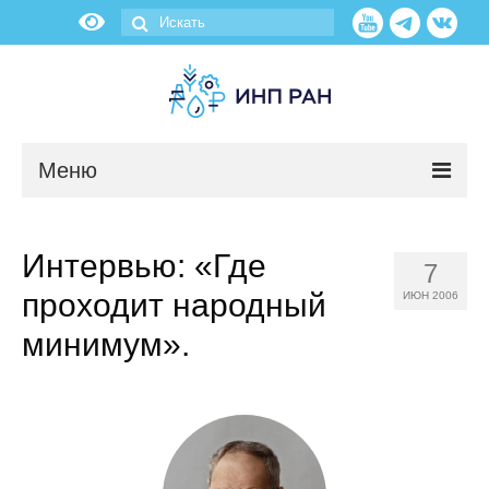
Меню
Новости
Интервью: «Где
7
О нас
проходит народный
ИЮН 2006
Об институте
минимум».
Научные подразделения
Администрация