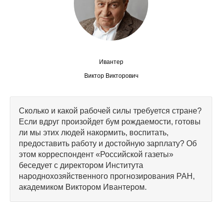
Сотрудники
Отчетность
Противодействие коррупции
Ивантер
Материалы для СМИ
Виктор Викторович
Публикации
Сколько и какой рабочей силы требуется стране?
Если вдруг произойдет бум рождаемости, готовы
Научная жизнь
ли мы этих людей накормить, воспитать,
предоставить работу и достойную зарплату? Об
Издания
этом корреспондент «Российской газеты»
беседует с директором Института
Проблемы прогнозирования
народнохозяйственного прогнозирования РАН,
О журнале
академиком Виктором Ивантером.
Номера журналов