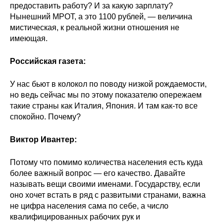
предоставить работу? И за какую зарплату?
Кафедра МФТИ
Нынешний МРОТ, а это 1100 рублей, — величина
мистическая, к реальной жизни отношения не
имеющая.
Кафедра МАДИ
Российская газета:
Аспирантура
У нас бьют в колокол по поводу низкой рождаемости,
Об аспирантуре
но ведь сейчас мы по этому показателю опережаем
такие страны как Италия, Япония. И там как-то все
Поступление
спокойно. Почему?
Обучение
Виктор Ивантер:
Нормативные документы
Потому что помимо количества населения есть куда
более важный вопрос — его качество. Давайте
называть вещи своими именами. Государству, если
Диссертационный совет
оно хочет встать в ряд с развитыми странами, важна
О совете
не цифра населения сама по себе, а число
квалифицированных рабочих рук и