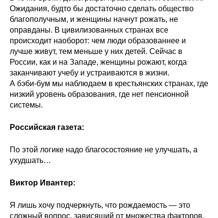
Общие требования
Ожидания, будто бы достаточно сделать общество
благополучным, и женщины начнут рожать, не
Стандарты оформления
оправданы. В цивилизованных странах все
происходит наоборот: чем люди образованнее и
Семинары
лучше живут, тем меньше у них детей. Сейчас в
России, как и на Западе, женщины рожают, когда
Энергетический семинар
заканчивают учебу и устраиваются в жизни.
А бэби-бум мы наблюдаем в крестьянских странах, где
низкий уровень образования, где нет пенсионной
Российско-французский семинар
системы.
ЦДУ
Российская газета:
Отрасли и регионы
По этой логике надо благосостояние не улучшать, а
ухудшать…
Inforum
Виктор Ивантер:
Ученый совет
Я лишь хочу подчеркнуть, что рождаемость — это
Материалы
сложный вопрос, зависящий от множества факторов,