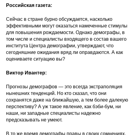
Российская газета:
Редакционная этика
Сейчас в стране бурно обсуждается, насколько
Информация для авторов
эффективными могут оказаться намеченные стимулы
для повышения рождаемости. Однако демографы, в
Общие требования
том числе и специалисты входящего в состав вашего
института Центра демографии, утверждают, что
Стандарты оформления
сегодняшние ожидания вряд ли оправдаются. А как
оцениваете ситуацию вы?
Научные труды
Виктор Ивантер:
О журнале
Прогнозы демографов — это всегда экстраполяция
нынешних тенденций. Но кто сказал, что они
Выпуски
сохранятся даже на ближайшую, а тем более далекую
перспективу? А уж такое явление, как бэби-бум, ни
Редакционная этика
наши, ни западные специалисты надежно
предсказывать не умеют.
Информация для авторов
В то же время демографы правы в своих сомнениях.