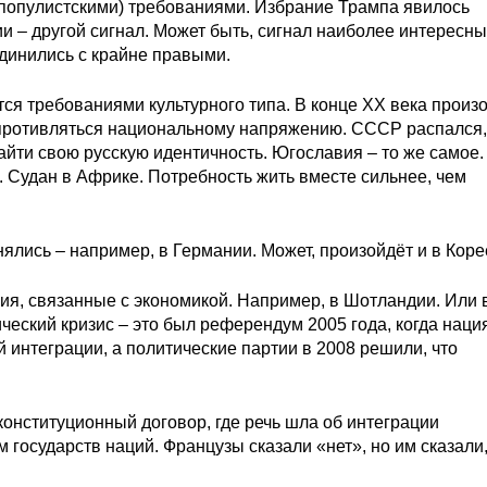
 популистскими) требованиями. Избрание Трампа явилось
и – другой сигнал. Может быть, сигнал наиболее интересны
динились с крайне правыми.
ся требованиями культурного типа. В конце ХХ века произ
сопротивляться национальному напряжению. СССР распался,
йти свою русскую идентичность. Югославия – то же самое.
. Судан в Африке. Потребность жить вместе сильнее, чем
ялись – например, в Германии. Может, произойдёт и в Коре
я, связанные с экономикой. Например, в Шотландии. Или 
еский кризис – это был референдум 2005 года, когда наци
 интеграции, а политические партии в 2008 решили, что
конституционный договор, где речь шла об интеграции
государств наций. Французы сказали «нет», но им сказали,