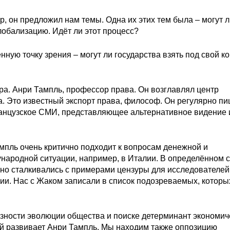
р, он предложил нам темы. Одна их этих тем была – могут 
глобализацию. Идёт ли этот процесс?
ную точку зрения – могут ли государства взять под свой к
а. Анри Тампль, профессор права. Он возглавлял центр
. Это известный экспорт права, философ. Он регулярно пи
ранцузское СМИ, представляющее альтернативное видение 
пль очень критично подходит к вопросам денежной и
ународной ситуации, например, в Италии. В определённом 
но сталкивались с примерами цензуры для исследователей
ии. Нас с Жаком записали в список подозреваемых, которы
вязности эволюции общества и поиске детерминант экономич
ый развивает Анри Тампль. Мы находим также оппозицию