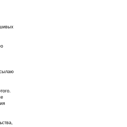
ьшивых
ео
тсылаю
того.
ые
ция
ьства,