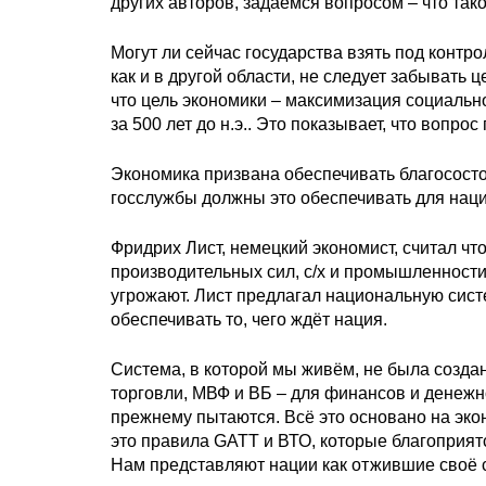
других авторов, задаёмся вопросом – что так
Могут ли сейчас государства взять под контро
как и в другой области, не следует забывать 
что цель экономики – максимизация социально
за 500 лет до н.э.. Это показывает, что вопро
Экономика призвана обеспечивать благососто
госслужбы должны это обеспечивать для наци
Фридрих Лист, немецкий экономист, считал чт
производительных сил, с/х и промышленности
угрожают. Лист предлагал национальную сис
обеспечивать то, чего ждёт нация.
Система, в которой мы живём, не была созда
торговли, МВФ и ВБ – для финансов и денеж
прежнему пытаются. Всё это основано на эко
это правила GATT и ВТО, которые благоприят
Нам представляют нации как отжившие своё 