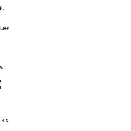
й.
ошёл
е.
в
я
 что