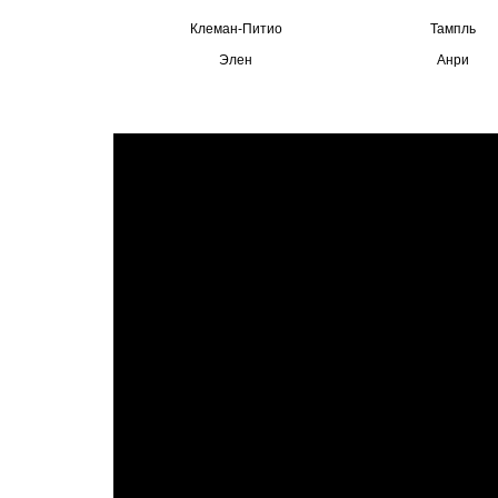
Клеман-Питио
Тампль
Элен
Анри