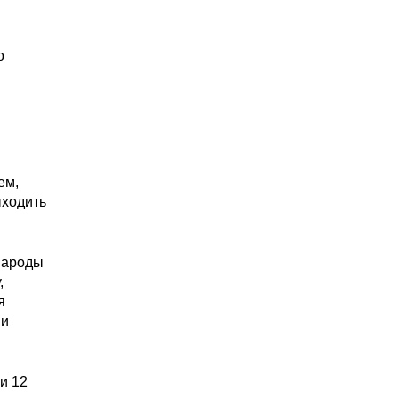
о
ем,
ыходить
Народы
,
я
 и
и 12