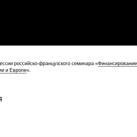
сессии российско-французского семинара «
Финансирование
ии и Европе
«.
я