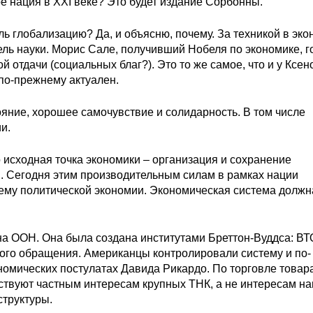
ое нация в XXI веке? Это будет издание Сорбонны.
ль глобализацию? Да, и объясню, почему. За техникой в эко
цель науки. Морис Сале, получивший Нобеля по экономике, г
й отдачи (социальных благ?). Это то же самое, что и у Ксе
с по-прежнему актуален.
яние, хорошее самочувствие и солидарность. В том числе
и.
о исходная точка экономики – организация и сохранение
. Сегодня этим производительным силам в рамках нации
тему политической экономии. Экономическая система должн
на ООН. Она была создана институтами Бреттон-Вуддса: ВТ
ного обращения. Американцы контролировали систему и по-
номических постулатах Давида Рикардо. По торговле товар
ствуют частным интересам крупных ТНК, а не интересам на
структуры.