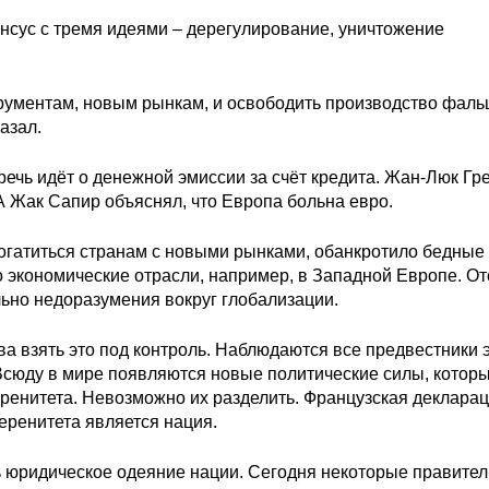
нсус с тремя идеями – дерегулирование, уничтожение
трументам, новым рынкам, и освободить производство фал
азал.
 речь идёт о денежной эмиссии за счёт кредита. Жан-Люк Гр
А Жак Сапир объяснял, что Европа больна евро.
гатиться странам с новыми рынками, обанкротило бедные
о экономические отрасли, например, в Западной Европе. О
ьно недоразумения вокруг глобализации.
ва взять это под контроль. Наблюдаются все предвестники э
 Всюду в мире появляются новые политические силы, котор
еренитета. Невозможно их разделить. Французская деклара
еренитета является нация.
ь юридическое одеяние нации. Сегодня некоторые правител