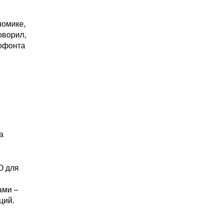
номике,
оворил,
нофонта
а
О для
ами –
ций.