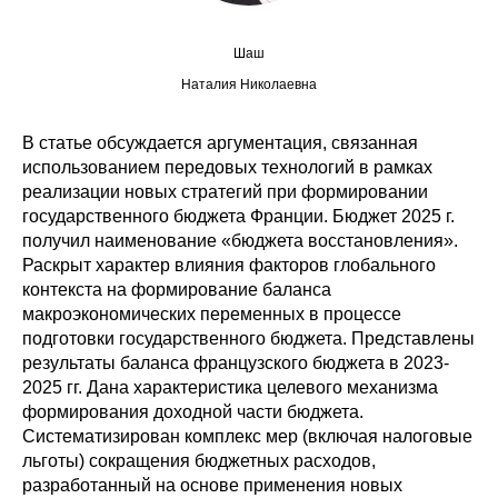
Редакционная этика
Шаш
Наталия Николаевна
Информация для авторов
Общие требования
В статье обсуждается аргументация, связанная
использованием передовых технологий в рамках
Стандарты оформления
реализации новых стратегий при формировании
государственного бюджета Франции. Бюджет 2025 г.
получил наименование «бюджета восстановления».
Научные труды
Раскрыт характер влияния факторов глобального
контекста на формирование баланса
О журнале
макроэкономических переменных в процессе
подготовки государственного бюджета. Представлены
Выпуски
результаты баланса французского бюджета в 2023-
2025 гг. Дана характеристика целевого механизма
Редакционная этика
формирования доходной части бюджета.
Систематизирован комплекс мер (включая налоговые
Информация для авторов
льготы) сокращения бюджетных расходов,
разработанный на основе применения новых