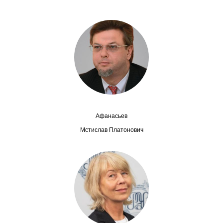
Сотрудники
Отчетность
Противодействие коррупции
Материалы для СМИ
Публикации
Афанасьев
Научная жизнь
Мстислав Платонович
Издания
Проблемы прогнозирования
О журнале
Номера журналов