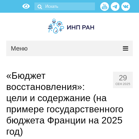
Меню
Новости
«Бюджет
29
О нас
восстановления»:
СЕН 2025
Об институте
цели и содержание (на
примере государственного
Научные подразделения
бюджета Франции на 2025
Администрация
год)