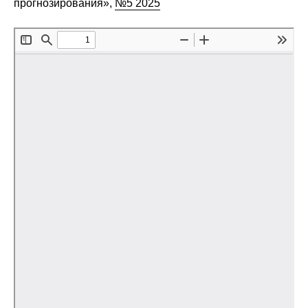
прогнозирования»,
№5 2025
О совете
Регулярные прогнозы
Квартальный прогноз
Краткосрочный прогноз
Оценка индекса промышленного
производства
Российская Система Климатического
Мониторинга
Центр «Климатическая политика и
экономика России»
Образование и карьера