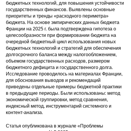
Общие требования
бюджетных технологий, для повышения устойчивости
государственных финансов. Выявлены основные
Стандарты оформления
приоритеты и тренды «расходного периметра»
бюджета. На основе эмпирических данных бюджета
Франции на 2025 г. была подтверждена гипотеза о
Семинары
целесообразности при формировании бюджета на
очередной бюджетный цикл использования новых
Энергетический семинар
бюджетных технологий и стратегий для обеспечения
долгосрочного баланса между налогообложением,
Российско-французский семинар
объемом государственных расходов, размером
бюджетного дефицита и государственного долга.
ЦДУ
Исследование проводилось на материалах Франции,
для обоснования выводов и рекомендаций
Отрасли и регионы
приведены отдельные примеры бюджетной практики
в предыдущие периоды. Были использованы: метод
экономической группировки, метод сравнения,
Inforum
индексный метод, инструментарий системного и
контент-анализа.
Ученый совет
Статья опубликована в журнале «Проблемы
Материалы