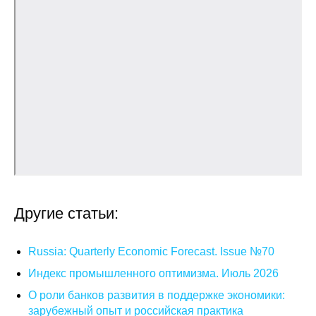
Редакционная этика
Информация для авторов
Общие требования
Стандарты оформления
Научные труды
О журнале
Другие статьи:
Выпуски
Russia: Quarterly Economic Forecast. Issue №70
Редакционная этика
Индекс промышленного оптимизма. Июль 2026
Информация для авторов
О роли банков развития в поддержке экономики:
зарубежный опыт и российская практика