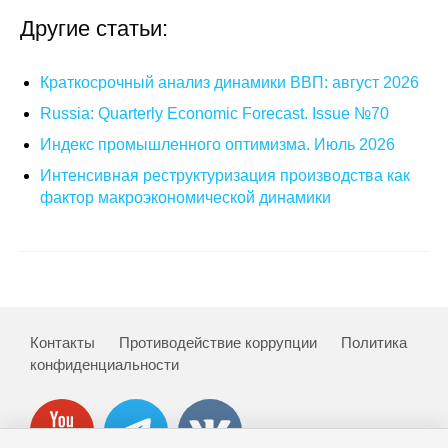
Другие статьи:
Кафедра МФТИ
Кафедра МАДИ
Краткосрочный анализ динамики ВВП: август 2026
Russia: Quarterly Economic Forecast. Issue №70
Аспирантура
Индекс промышленного оптимизма. Июль 2026
Об аспирантуре
Интенсивная реструктуризация производства как
фактор макроэкономической динамики
Поступление
Обучение
Нормативные документы
Контакты
Противодействие коррупции
Политика
конфиденциальности
Диссертационный совет
О совете