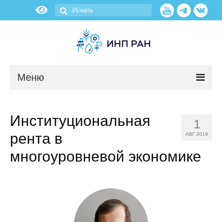
Меню
Новости
Институциональная
1
О нас
рента в
АВГ 2019
Об институте
многоуровневой экономике
Научные подразделения
Администрация