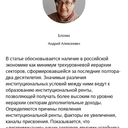
Сотрудники
Отчетность
Противодействие коррупции
Блохин
Материалы для СМИ
Андрей Алексеевич
Публикации
В статье обосновывается наличие в российской
экономике как минимум трехуровневой иерархии
секторов, сформировавшейся за последние полтора-
Научная жизнь
два десятилетия. Значимые различия
институциональных условий между ними ведут к
Издания
образованию институциональной ренты,
Проблемы прогнозирования
позволяющей получать более высоким по уровню
иерархии секторам дополнительные доходы.
О журнале
Определяются причины появления
институциональной ренты, факторы ее увеличения,
каналы присвоения. Показывается, что
Номера журналов
«дискриминация» одних секторов другими устойчива