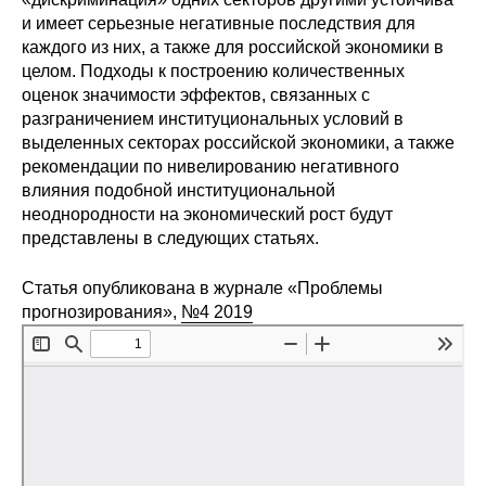
и имеет серьезные негативные последствия для
Редакционная этика
каждого из них, а также для российской экономики в
целом. Подходы к построению количественных
Информация для авторов
оценок значимости эффектов, связанных с
разграничением институциональных условий в
Общие требования
выделенных секторах российской экономики, а также
рекомендации по нивелированию негативного
Стандарты оформления
влияния подобной институциональной
неоднородности на экономический рост будут
представлены в следующих статьях.
Научные труды
О журнале
Статья опубликована в журнале «Проблемы
прогнозирования»,
№4 2019
Выпуски
Редакционная этика
Информация для авторов