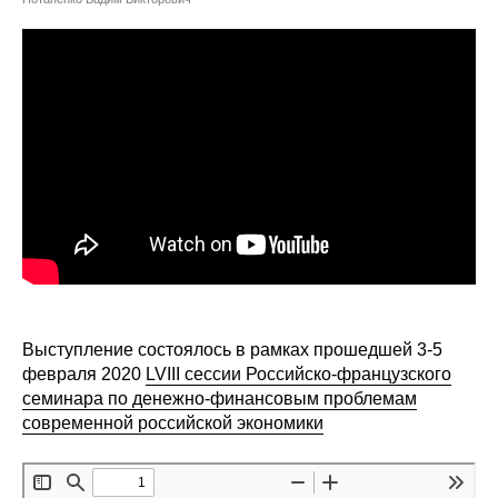
Сотрудники
Отчетность
Противодействие коррупции
Материалы для СМИ
Публикации
Научная жизнь
Издания
Выступление состоялось в рамках прошедшей 3-5
Проблемы прогнозирования
февраля 2020
LVIII сессии Российско-французского
семинара по денежно-финансовым проблемам
О журнале
современной российской экономики
Номера журналов