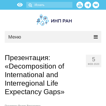
Меню
Новости
Презентация:
5
О нас
«Decomposition of
ФЕВ 2020
Об институте
International and
Interregional Life
Научные подразделения
Expectancy Gaps»
Администрация
Потапенко Вадим Викторович