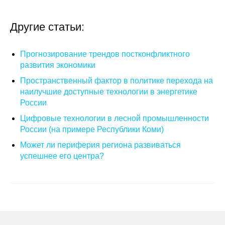
Общие требования
Другие статьи:
Стандарты оформления
Семинары
Прогнозирование трендов постконфликтного
развития экономики
Энергетический семинар
Пространственный фактор в политике перехода на
наилучшие доступные технологии в энергетике
Российско-французский семинар
России
Цифровые технологии в лесной промышленности
ЦДУ
России (на примере Республики Коми)
Может ли периферия региона развиваться
Отрасли и регионы
успешнее его центра?
Inforum
Ученый совет
Материалы