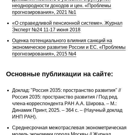
неоднородности доходов и цен. «Проблемы
Кафедра МФТИ
прогнозирования», 2021 №1
«О справедливой пенсионной системе». Журнал
Кафедра МАДИ
Эксперт №24 11-17 июня 2018
Аспирантура
Оценка потенциального влияния санкций на
экономическое развитие России и ЕС. «Проблемы
Об аспирантуре
прогнозирования», 2015 №4
Поступление
Основные публикации на сайте:
Обучение
Доклад: "Россия 2035: пространство развития" //
Россия 2035: пространство развития / Под ред.
Нормативные документы
члена-корреспондента РАН А.А. Широва. – М.:
Динамик Принт, 2025. – 364 с. – (Научный доклад
Диссертационный совет
ИНП РАН).
О совете
Среднесрочная межотраслевая эконометрическая
модель экономики города Москвы // Журнал