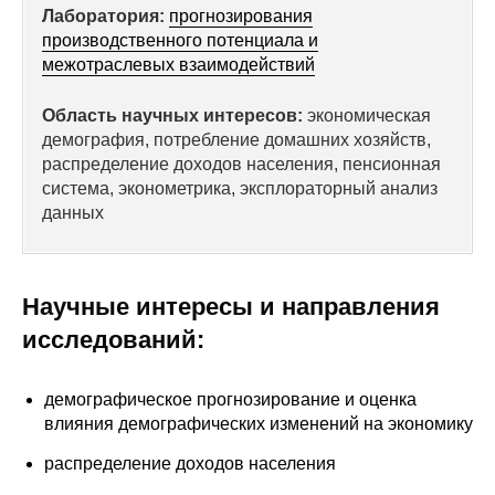
Лаборатория:
прогнозирования
Редакционная этика
производственного потенциала и
межотраслевых взаимодействий
Информация для авторов
Область научных интересов:
экономическая
Общие требования
демография, потребление домашних хозяйств,
распределение доходов населения, пенсионная
Стандарты оформления
система, эконометрика, эксплораторный анализ
данных
Научные труды
О журнале
Научные интересы и направления
исследований:
Выпуски
Редакционная этика
демографическое прогнозирование и оценка
влияния демографических изменений на экономику
Информация для авторов
распределение доходов населения