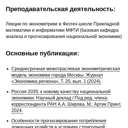
Преподавательская деятельность:
О совете
Лекции по эконометрике в Физтех-школе Прикладной
Регулярные прогнозы
математики и информатики МФТИ (базовая кафедра
анализа и прогнозирования национальной экономики)
Квартальный прогноз
Краткосрочный прогноз
Основные публикации:
Оценка индекса промышленного
Среднесрочная межотраслевая эконометрическая
производства
модель экономики города Москвы. Журнал
«Экономика региона», Т. 20, вып. 1 (2024).
Российская Система Климатического
Мониторинга
Россия 2035: к новому качеству национальной
экономики. Научный доклад / Под ред. члена-
корреспондента РАН А.А. Широва. М.: Артик Принт,
Центр «Климатическая политика и
2024.
экономика России»
Особенности прогнозирования потребления
Образование и карьера
домашних хозяйств в условиях структурной