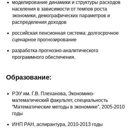
Общие требования
моделирование динамики и структуры расходов
населения в зависимости от темпов роста
экономики, демографических параметров и
Стандарты оформления
распределения доходов
Семинары
российская пенсионная система: долгосрочное
сценарное прогнозирование
Энергетический семинар
разработка прогнозно-аналитического
программного обеспечения.
Российско-французский семинар
ЦДУ
Образование:
Отрасли и регионы
РЭУ им. Г.В. Плеханова, Экономико-
математический факультет, специальность
Inforum
“Математические методы в экономике”, 2005-2010
годы
Ученый совет
ИНП РАН, аспирантура, 2010-2013 годы
Материалы