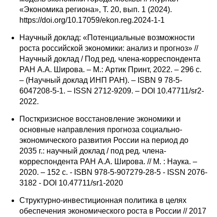
Материалы
«Экономика региона», Т. 20, вып. 1 (2024).
https://doi.org/10.17059/ekon.reg.2024-1-1
Конкурсы и вакансии
Научный доклад: «Потенциальные возможности
роста российской экономики: анализ и прогноз» //
Контакты
Научный доклад / Под ред. члена-корреспондента
РАН А.А. Широва. – М.: Артик Принт, 2022. – 296 с.
– (Научный доклад ИНП РАН). – ISBN 9 78-5-
6047208-5-1. – ISSN 2712-9209. – DOI 10.47711/sr2-
2022.
Посткризисное восстановление экономики и
основные направления прогноза социально-
экономического развития России на период до
2035 г.: научный доклад / под ред. члена-
корреспондента РАН А.А. Широва. // М. : Наука. –
2020. – 152 с. - ISBN 978-5-907279-28-5 - ISSN 2076-
3182 - DOI 10.47711/sr1-2020
Cтруктурно-инвестиционная политика в целях
обеспечения экономического роста в России // 2017