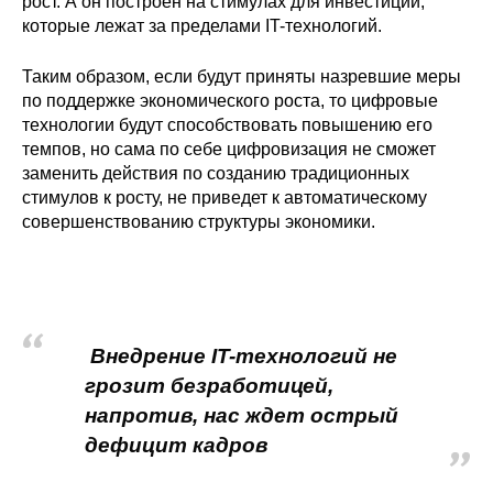
рост. А он построен на стимулах для инвестиций,
которые лежат за пределами IT-технологий.
Кафедра МФТИ
Таким образом, если будут приняты назревшие меры
Кафедра МАДИ
по поддержке экономического роста, то цифровые
технологии будут способствовать повышению его
Аспирантура
темпов, но сама по себе цифровизация не сможет
заменить действия по созданию традиционных
Об аспирантуре
стимулов к росту, не приведет к автоматическому
совершенствованию структуры экономики.
Поступление
Обучение
Внедрение IT-технологий не
Нормативные документы
грозит безработицей,
Диссертационный совет
напротив, нас ждет острый
дефицит кадров
О совете