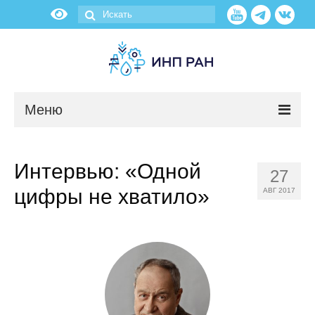
Меню
Новости
Интервью: «Одной
27
О нас
цифры не хватило»
АВГ 2017
Об институте
Научные подразделения
Администрация