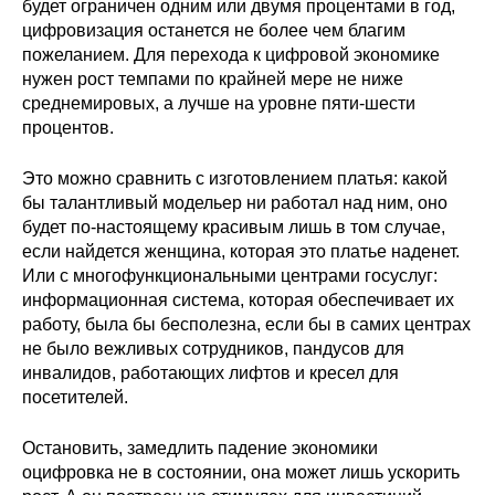
будет ограничен одним или двумя процентами в год,
цифровизация останется не более чем благим
О совете
пожеланием. Для перехода к цифровой экономике
нужен рост темпами по крайней мере не ниже
Регулярные прогнозы
среднемировых, а лучше на уровне пяти-шести
процентов.
Квартальный прогноз
Это можно сравнить с изготовлением платья: какой
Краткосрочный прогноз
бы талантливый модельер ни работал над ним, оно
будет по-настоящему красивым лишь в том случае,
если найдется женщина, которая это платье наденет.
Оценка индекса промышленного
производства
Или с многофункциональными центрами госуслуг:
информационная система, которая обеспечивает их
работу, была бы бесполезна, если бы в самих центрах
Российская Система Климатического
не было вежливых сотрудников, пандусов для
Мониторинга
инвалидов, работающих лифтов и кресел для
посетителей.
Центр «Климатическая политика и
экономика России»
Остановить, замедлить падение экономики
оцифровка не в состоянии, она может лишь ускорить
Образование и карьера