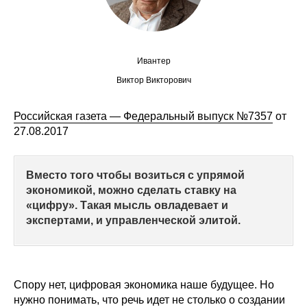
Сотрудники
Отчетность
Ивантер
Противодействие коррупции
Виктор Викторович
Материалы для СМИ
Российская газета — Федеральный выпуск №7357
от
27.08.2017
Публикации
Научная жизнь
Вместо того чтобы возиться с упрямой
экономикой, можно сделать ставку на
Издания
«цифру». Такая мысль овладевает и
экспертами, и управленческой элитой.
Проблемы прогнозирования
О журнале
Спору нет, цифровая экономика наше будущее. Но
Номера журналов
нужно понимать, что речь идет не столько о создании