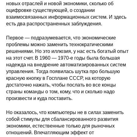
новых отраслей и новой экономики, сколько об
Редакционная этика
оцифровке существующей, о создании
взаимосвязанных информационных систем. И здесь
есть два распространенных заблуждения.
Информация для авторов
Общие требования
Первое — подразумевается, что экономические
проблемы можно заменить технократическими
решениями. Но это иллюзия, у нас есть богатый опыт
Стандарты оформления
на этот счет. В 1960 — 1970-е годы была большая
надежда на внедрение автоматизированных систем
Научные труды
управления. Тогда появилась шутка про большую
красную кнопку в Госплане СССР, на которую
О журнале
достаточно нажать, чтобы послать во все концы
страны команды о том, кому, что и сколько надо
Выпуски
произвести и куда поставить.
Редакционная этика
Но оказалось, что компьютеры не в силах заменить
собой стимулы для сбалансированного развития
Информация для авторов
экономики, естественные только для рыночных
отношений. Впечатляющим эффект от