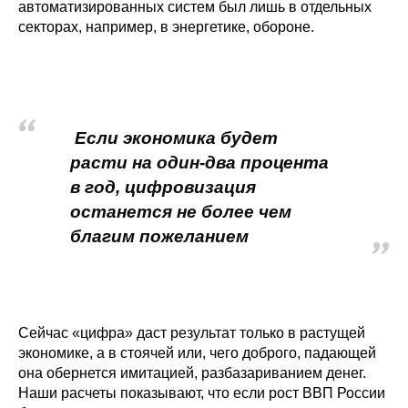
Общие требования
автоматизированных систем был лишь в отдельных
секторах, например, в энергетике, обороне.
Стандарты оформления
Семинары
Энергетический семинар
Если экономика будет
расти на один-два процента
Российско-французский семинар
в год, цифровизация
останется не более чем
ЦДУ
благим пожеланием
Отрасли и регионы
Inforum
Сейчас «цифра» даст результат только в растущей
экономике, а в стоячей или, чего доброго, падающей
Ученый совет
она обернется имитацией, разбазариванием денег.
Наши расчеты показывают, что если рост ВВП России
Материалы