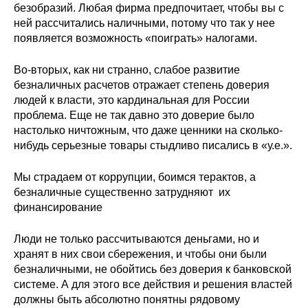
безобразий. Любая фирма предпочитает, чтобы вы с
Кафедра МФТИ
ней рассчитались наличными, потому что так у нее
появляется возможность «поиграть» налогами.
Кафедра МАДИ
Во-вторых, как ни странно, слабое развитие
безналичных расчетов отражает степень доверия
Аспирантура
людей к власти, это кардинальная для России
проблема. Еще не так давно это доверие было
Об аспирантуре
настолько ничтожным, что даже ценники на сколько-
нибудь серьезные товары стыдливо писались в «у.е.».
Поступление
Мы страдаем от коррупции, боимся терактов, а
Обучение
безналичные существенно затрудняют их
финансирование
Нормативные документы
Люди не только рассчитываются деньгами, но и
хранят в них свои сбережения, и чтобы они были
Диссертационный совет
безналичными, не обойтись без доверия к банковской
системе. А для этого все действия и решения властей
О совете
должны быть абсолютно понятны рядовому