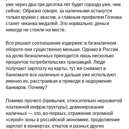
уже через два-три десятка лет будет гораздо уже, чем
сейчас. Образно говоря, за наличными останутся
О совете
только кружки с квасом, а главным профилем Гознака
станет чеканка медалей. Это нормально: деньги
Регулярные прогнозы
никогда не стояли на месте.
Квартальный прогноз
Все решает соотношение издержек: в безналичном
обороте они существенно меньше. Однако в России
Краткосрочный прогноз
на долю безналичных приходится лишь несколько
процентов потребительских транзакций. Люди
Оценка индекса промышленного
получают зарплату на карты, тут же снимают в
производства
банкомате все наличные и дальше уже используют
именно их, расстраивая и приводя в недоумение
Российская Система Климатического
банкиров. Почему?
Мониторинга
Помимо прочего (привычек, относительно неразвитой
Центр «Климатическая политика и
платежной инфраструктуры), доминирование
экономика России»
наличных — это, во-первых, отражение огромной
«серой» зоны в российской экономике, продолжение
зарплат в конвертах, откатов и разных других
Образование и карьера