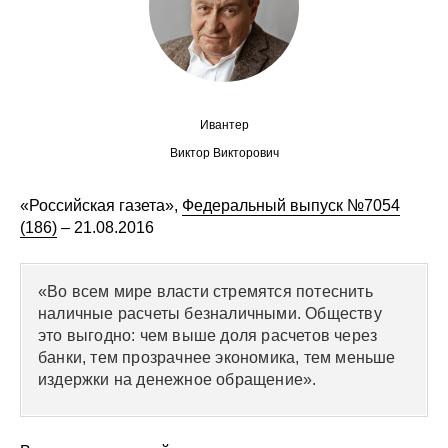
Сотрудники
Отчетность
Противодействие коррупции
Ивантер
Материалы для СМИ
Виктор Викторович
Публикации
«Российская газета»,
Федеральный выпуск №7054
(186)
– 21.08.2016
Научная жизнь
«
Во всем мире власти стремятся потеснить
Издания
наличные расчеты безналичными. Обществу
это выгодно: чем выше доля расчетов через
Проблемы прогнозирования
банки, тем прозрачнее экономика, тем меньше
О журнале
издержки на денежное обращение».
Номера журналов