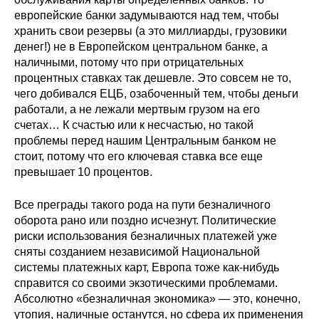
Общие требования
европейские банки задумываются над тем, чтобы
хранить свои резервы (а это миллиарды, грузовики
Стандарты оформления
денег!) не в Европейском центральном банке, а
наличными, потому что при отрицательных
Семинары
процентных ставках так дешевле. Это совсем не то,
чего добивался ЕЦБ, озабоченный тем, чтобы деньги
Энергетический семинар
работали, а не лежали мертвым грузом на его
счетах… К счастью или к несчастью, но такой
Российско-французский семинар
проблемы перед нашим Центральным банком не
стоит, потому что его ключевая ставка все еще
превышает 10 процентов.
ЦДУ
Все преграды такого рода на пути безналичного
Отрасли и регионы
оборота рано или поздно исчезнут. Политические
риски использования безналичных платежей уже
Inforum
сняты созданием независимой Национальной
системы платежных карт, Европа тоже как-нибудь
Ученый совет
справится со своими экзотическими проблемами.
Абсолютно «безналичная экономика» — это, конечно,
Материалы
утопия, наличные останутся, но сфера их применения