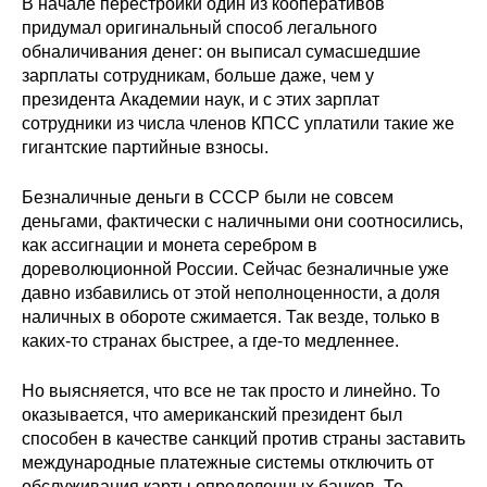
В начале перестройки один из кооперативов
придумал оригинальный способ легального
Редакционная этика
обналичивания денег: он выписал сумасшедшие
зарплаты сотрудникам, больше даже, чем у
Информация для авторов
президента Академии наук, и с этих зарплат
сотрудники из числа членов КПСС уплатили такие же
Общие требования
гигантские партийные взносы.
Стандарты оформления
Безналичные деньги в СССР были не совсем
деньгами, фактически с наличными они соотносились,
Научные труды
как ассигнации и монета серебром в
дореволюционной России. Сейчас безналичные уже
О журнале
давно избавились от этой неполноценности, а доля
наличных в обороте сжимается. Так везде, только в
Выпуски
каких-то странах быстрее, а где-то медленнее.
Но выясняется, что все не так просто и линейно.
То
Редакционная этика
оказывается, что американский президент был
способен в качестве санкций против страны заставить
Информация для авторов
международные платежные системы отключить от
обслуживания карты определенных банков. То