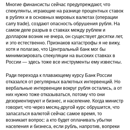
Многие финансисты сейчас предупреждают, что
Кафедра МФТИ
спекулянты, играющие на разнице процентных ставок
в рублях и в основных мировых валютах (операции
Кафедра МАДИ
carry trade), создают опасность обрушения рубля. На
самом деле разрыв в ставках между рублем и
долларом возник не вчера, он существует десятки лет,
Аспирантура
и это естественно. Признаков катастрофы я не вижу,
хотя и полагаю, что Центральный банк мог бы
Об аспирантуре
минимизировать спекуляции на высоких ставках в
России — здесь тоже все инструменты ему известны.
Поступление
Ради перехода к плавающему курсу Банк России
Обучение
отказался от регулярных валютных интервенций. Но
вербальные интервенции вокруг рубля остались, а от
Нормативные документы
них нужно тоже отказываться, потому что они
дезориентируют и бизнес, и население. Когда министр
говорит, что через месяц-другой курс обрушится, что
Диссертационный совет
запасаться валютой сейчас самое время, то
О совете
возникает вопрос: а кто будет оплачивать убытки
населения и бизнеса, если рубль, напротив, вопреки