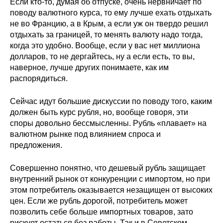
Если кто-то, думая об отпуске, очень нервничает по
поводу валютного курса, то ему лучше ехать отдыхать
Редакционная этика
не во Францию, а в Крым, а если уж он твердо решил
отдыхать за границей, то менять валюту надо тогда,
Информация для авторов
когда это удобно. Вообще, если у вас нет миллиона
долларов, то не дергайтесь, ну а если есть, то вы,
Общие требования
наверное, лучше других понимаете, как им
распорядиться.
Стандарты оформления
Сейчас идут большие дискуссии по поводу того, каким
Научные труды
должен быть курс рубля, но, вообще говоря, эти
споры довольно бессмысленны. Рубль «плавает» на
О журнале
валютном рынке под влиянием спроса и
предложения.
Выпуски
Совершенно понятно, что дешевый рубль защищает
внутренний рынок от конкуренции с импортом, но при
Редакционная этика
этом потребитель оказывается незащищен от высоких
цен. Если же рубль дорогой, потребитель может
Информация для авторов
позволить себе больше импортных товаров, зато
рискует остаться без работы. Так и в Советском