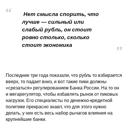
О совете
Нет смысла спорить, что
лучше — сильный или
Регулярные прогнозы
слабый рубль, он стоит
ровно столько, сколько
Квартальный прогноз
стоит экономика
Краткосрочный прогноз
Оценка индекса промышленного
производства
Последние три года показали, что рубль то взбирается
вверх, то падает вниз, и вот такие пики должны
Российская Система Климатического
«срезаться» регулированием Банка России. На то он
Мониторинга
и мегарегулятор, чтобы избавлять рынок от пиковых
нагрузок. Его специалисты по денежно-кредитной
Центр «Климатическая политика и
политике прекрасно знают, что для этого нужно
экономика России»
делать, у них есть весь набор рычагов влияния на
крупнейшие банки.
Образование и карьера