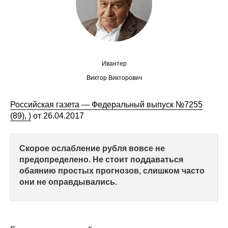
Сотрудники
Отчетность
Противодействие коррупции
Ивантер
Материалы для СМИ
Виктор Викторович
Публикации
Российская газета — Федеральный выпуск №7255
(89), )
от 26.04.2017
Научная жизнь
Скорое ослабление рубля вовсе не
Издания
предопределено. Не стоит поддаваться
обаянию простых прогнозов, слишком часто
Проблемы прогнозирования
они не оправдывались.
О журнале
Номера журналов