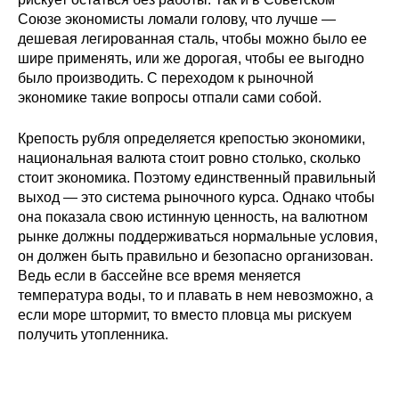
Общие требования
Союзе экономисты ломали голову, что лучше —
дешевая легированная сталь, чтобы можно было ее
Стандарты оформления
шире применять, или же дорогая, чтобы ее выгодно
было производить. С переходом к рыночной
Семинары
экономике такие вопросы отпали сами собой.
Энергетический семинар
Крепость рубля определяется крепостью экономики,
национальная валюта стоит ровно столько, сколько
Российско-французский семинар
стоит экономика. Поэтому единственный правильный
выход — это система рыночного курса. Однако чтобы
она показала свою истинную ценность, на валютном
ЦДУ
рынке должны поддерживаться нормальные условия,
он должен быть правильно и безопасно организован.
Отрасли и регионы
Ведь если в бассейне все время меняется
температура воды, то и плавать в нем невозможно, а
Inforum
если море штормит, то вместо пловца мы рискуем
получить утопленника.
Ученый совет
Материалы