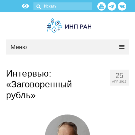
Меню
Новости
Интервью:
25
О нас
«Заговоренный
АПР 2017
Об институте
рубль»
Научные подразделения
Администрация