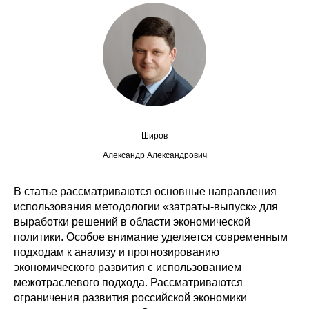
Сотрудники
Отчетность
Противодействие коррупции
Материалы для СМИ
Широв
Публикации
Александр Александрович
Научная жизнь
В статье рассматриваются основные направления
Издания
использования методологии «затраты-выпуск» для
выработки решений в области экономической
Проблемы прогнозирования
политики. Особое внимание уделяется современным
подходам к анализу и прогнозированию
О журнале
экономического развития с использованием
межотраслевого подхода. Рассматриваются
Номера журналов
ограничения развития российской экономики