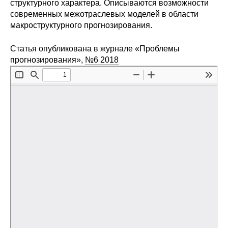
структурного характера. Описываются возможности
современных межотраслевых моделей в области
Редакционная этика
макроструктурного прогнозирования.
Информация для авторов
Статья опубликована в журнале «Проблемы
прогнозирования»,
№6 2018
Общие требования
Стандарты оформления
Научные труды
О журнале
Выпуски
Редакционная этика
Информация для авторов