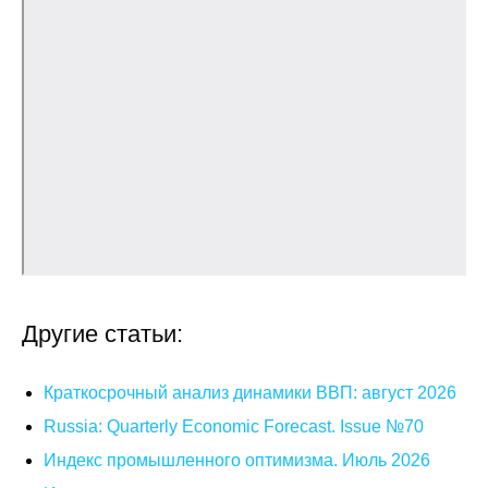
О совете
Регулярные прогнозы
Квартальный прогноз
Краткосрочный прогноз
Оценка индекса промышленного
производства
Российская Система Климатического
Другие статьи:
Мониторинга
Краткосрочный анализ динамики ВВП: август 2026
Центр «Климатическая политика и
экономика России»
Russia: Quarterly Economic Forecast. Issue №70
Индекс промышленного оптимизма. Июль 2026
Образование и карьера