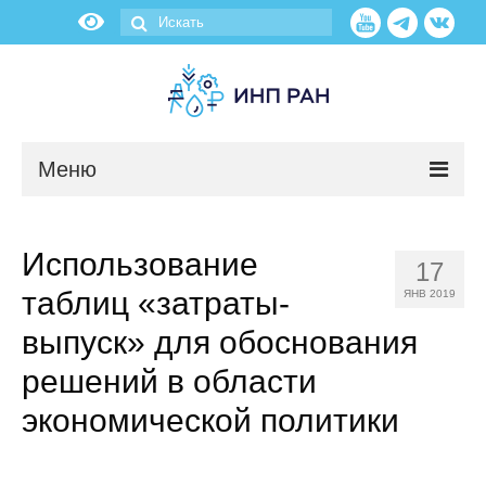
Меню
Новости
Использование
17
О нас
таблиц «затраты-
ЯНВ 2019
Об институте
выпуск» для обоснования
решений в области
Научные подразделения
экономической политики
Администрация