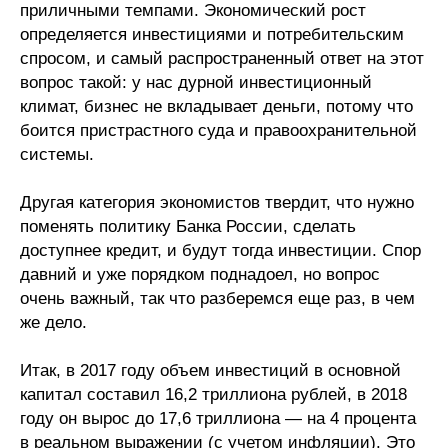
приличными темпами. Экономический рост
Редакционная этика
определяется инвестициями и потребительским
спросом, и самый распространенный ответ на этот
Информация для авторов
вопрос такой: у нас дурной инвестиционный
климат, бизнес не вкладывает деньги, потому что
Общие требования
боится пристрастного суда и правоохранительной
системы.
Стандарты оформления
Другая категория экономистов твердит, что нужно
Научные труды
поменять политику Банка России, сделать
доступнее кредит, и будут тогда инвестиции. Спор
О журнале
давний и уже порядком поднадоел, но вопрос
очень важный, так что разберемся еще раз, в чем
Выпуски
же дело.
Редакционная этика
Итак, в 2017 году объем инвестиций в основной
капитал составил 16,2 триллиона рублей, в 2018
Информация для авторов
году он вырос до 17,6 триллиона — на 4 процента
в реальном выражении (с учетом инфляции). Это