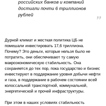
российских банков и компаний
достигли почти 6 триллионов
О совете
рублей
Регулярные прогнозы
Квартальный прогноз
Дурной климат и жесткая политика ЦБ не
Краткосрочный прогноз
помешали инвестировать 17,6 триллиона.
Почему? Это деньги, которые нельзя было не
Оценка индекса промышленного
потратить, они обеспечивают ту самую
производства
макроэкономическую стабильность. Она
сохраняется до тех пор, пока государство и бизнес
Российская Система Климатического
инвестируют в поддержание уровня добычи нефти
Мониторинга
и газа, в поддержание в рабочем состоянии всей
колоссальной транспортной, коммунальной,
Центр «Климатическая политика и
энергетической и прочей инфраструктуры.
экономика России»
При этом в наших условиях стабильность
Образование и карьера