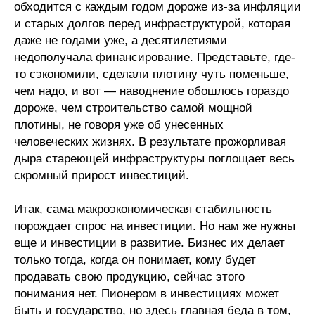
обходится с каждым годом дороже из-за инфляции
Кафедра МФТИ
и старых долгов перед инфраструктурой, которая
даже не годами уже, а десятилетиями
недополучала финансирование. Представьте, где-
Кафедра МАДИ
то сэкономили, сделали плотину чуть поменьше,
чем надо, и вот — наводнение обошлось гораздо
Аспирантура
дороже, чем строительство самой мощной
Об аспирантуре
плотины, не говоря уже об унесенных
человеческих жизнях. В результате прожорливая
Поступление
дыра стареющей инфраструктуры поглощает весь
скромный прирост инвестиций.
Обучение
Итак, сама макроэкономическая стабильность
порождает спрос на инвестиции. Но нам же нужны
Нормативные документы
еще и инвестиции в развитие. Бизнес их делает
только тогда, когда он понимает, кому будет
Диссертационный совет
продавать свою продукцию, сейчас этого
О совете
понимания нет. Пионером в инвестициях может
быть и государство, но здесь главная беда в том,