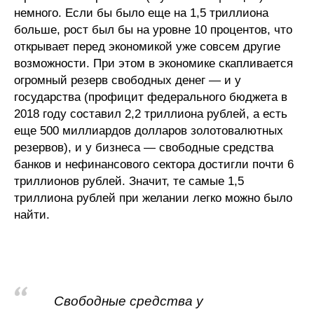
Общие требования
немного. Если бы было еще на 1,5 триллиона
больше, рост был бы на уровне 10 процентов, что
Стандарты оформления
открывает перед экономикой уже совсем другие
возможности. При этом в экономике скапливается
Семинары
огромный резерв свободных денег — и у
государства (профицит федерального бюджета в
Энергетический семинар
2018 году составил 2,2 триллиона рублей, а есть
еще 500 миллиардов долларов золотовалютных
Российско-французский семинар
резервов), и у бизнеса — свободные средства
банков и нефинансового сектора достигли почти 6
ЦДУ
триллионов рублей. Значит, те самые 1,5
триллиона рублей при желании легко можно было
Отрасли и регионы
найти.
Inforum
Ученый совет
Свободные средства у
Материалы