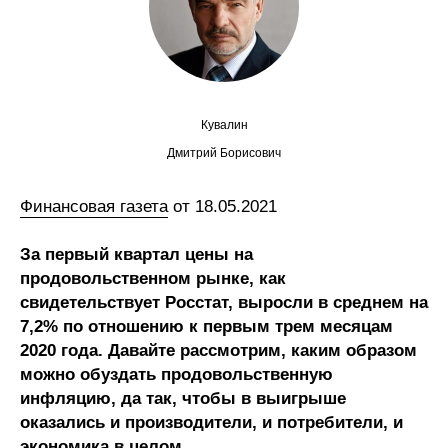
Сотрудники
Отчетность
Противодействие коррупции
Кувалин
Материалы для СМИ
Дмитрий Борисович
Публикации
Финансовая газета
от 18.05.2021
За первый квартал цены на
Научная жизнь
продовольственном рынке, как
Издания
свидетельствует Росстат, выросли в среднем на
7,2% по отношению к первым трем месяцам
Проблемы прогнозирования
2020 года. Давайте рассмотрим, каким образом
можно обуздать продовольственную
О журнале
инфляцию, да так, чтобы в выигрыше
оказались и производители, и потребители, и
Номера журналов
экономика в целом.