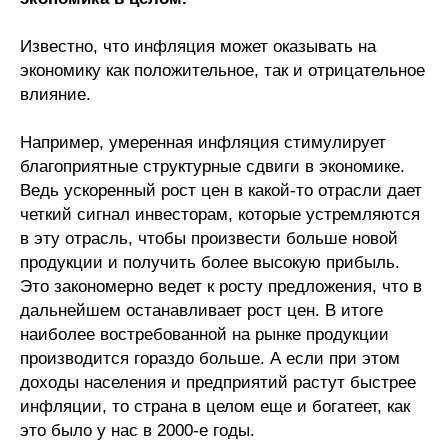
Редакционная этика
Известно, что инфляция может оказывать на
экономику как положительное, так и отрицательное
Информация для авторов
влияние.
Общие требования
Например, умеренная инфляция стимулирует
благоприятные структурные сдвиги в экономике.
Стандарты оформления
Ведь ускоренный рост цен в какой-то отрасли дает
четкий сигнал инвесторам, которые устремляются
Научные труды
в эту отрасль, чтобы произвести больше новой
О журнале
продукции и получить более высокую прибыль.
Это закономерно ведет к росту предложения, что в
дальнейшем останавливает рост цен. В итоге
Выпуски
наиболее востребованной на рынке продукции
производится гораздо больше. А если при этом
Редакционная этика
доходы населения и предприятий растут быстрее
инфляции, то страна в целом еще и богатеет, как
Информация для авторов
это было у нас в 2000-е годы.