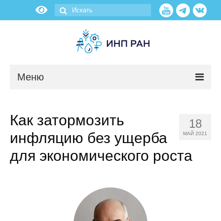
Меню
Новости
Как затормозить
18
О нас
инфляцию без ущерба
МАЙ 2021
Об институте
для экономического роста
Научные подразделения
Администрация