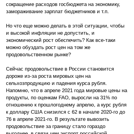
сокращение расходов госбюджета на экономику,
замораживание зарплат бюджетников и т.п.
О совете
Но что еще можно делать в этой ситуации, чтобы
Регулярные прогнозы
и высокой инфляции не допустить, и
Квартальный прогноз
экономический рост обеспечить? Как все-таки
можно обуздать рост цен на том же
Краткосрочный прогноз
продовольственном рынке?
Оценка индекса промышленного
Сейчас продовольствие в России становится
производства
дороже из-за роста мировых цен на
сельхозпродукцию и падения курса рубля.
Российская Система Климатического
Напомню, что в апреле 2021 года мировые цены на
Мониторинга
продукты, по оценкам FAO, выросли на 31% по
отношению к прошлогоднему апрелю, а курс рубля
Центр «Климатическая политика и
к доллару США снизился с 62 в начале 2020-го до
экономика России»
76 в апреле 2021-го. В результате вывозить
продовольствие за границу стало гораздо
Образование и карьера
выгоднее, в связи чем экспорт российской