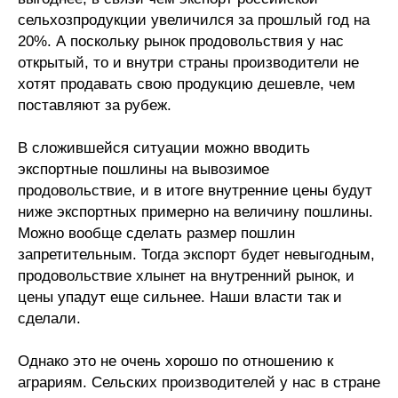
сельхозпродукции увеличился за прошлый год на
Кафедра МФТИ
20%. А поскольку рынок продовольствия у нас
открытый, то и внутри страны производители не
Кафедра МАДИ
хотят продавать свою продукцию дешевле, чем
поставляют за рубеж.
Аспирантура
В сложившейся ситуации можно вводить
Об аспирантуре
экспортные пошлины на вывозимое
продовольствие, и в итоге внутренние цены будут
Поступление
ниже экспортных примерно на величину пошлины.
Можно вообще сделать размер пошлин
Обучение
запретительным. Тогда экспорт будет невыгодным,
продовольствие хлынет на внутренний рынок, и
Нормативные документы
цены упадут еще сильнее. Наши власти так и
сделали.
Диссертационный совет
Однако это не очень хорошо по отношению к
О совете
аграриям. Сельских производителей у нас в стране