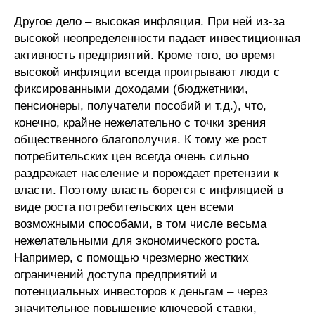
Общие требования
Другое дело – высокая инфляция. При ней из-за
высокой неопределенности падает инвестиционная
Стандарты оформления
активность предприятий. Кроме того, во время
высокой инфляции всегда проигрывают люди с
Семинары
фиксированными доходами (бюджетники,
Энергетический семинар
пенсионеры, получатели пособий и т.д.), что,
конечно, крайне нежелательно с точки зрения
Российско-французский семинар
общественного благополучия. К тому же рост
потребительских цен всегда очень сильно
ЦДУ
раздражает население и порождает претензии к
власти. Поэтому власть борется с инфляцией в
виде роста потребительских цен всеми
Отрасли и регионы
возможными способами, в том числе весьма
нежелательными для экономического роста.
Inforum
Например, с помощью чрезмерно жестких
ограничений доступа предприятий и
Ученый совет
потенциальных инвесторов к деньгам – через
Материалы
значительное повышение ключевой ставки,